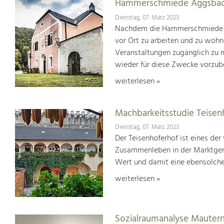
Hammerschmiede Aggsba
Dienstag, 07. März 2023
Nachdem die Hammerschmiede 20
vor Ort zu arbeiten und zu wohn
Veranstaltungen zugänglich zu 
wieder für diese Zwecke vorzube
weiterlesen »
Machbarkeitsstudie Teisen
Dienstag, 07. März 2023
Der Teisenhoferhof ist eines der
Zusammenleben in der Marktgem
Wert und damit eine ebensolche
weiterlesen »
Sozialraumanalyse Mauter