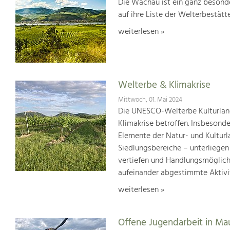
Die Wachau ist ein ganz besonde
auf ihre Liste der Welterbestät
weiterlesen »
Welterbe & Klimakrise
Mittwoch, 01. Mai 2024
Die UNESCO-Welterbe Kulturland
Klimakrise betroffen. Insbesond
Elemente der Natur- und Kultur
Siedlungsbereiche – unterliege
vertiefen und Handlungsmöglic
aufeinander abgestimmte Aktivi
weiterlesen »
Offene Jugendarbeit in Ma