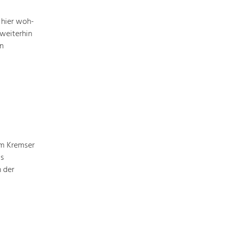
Identität
Gleichberechtigung, Jugend und
Integration
 hier woh­
weiterhin
Mobilität & Energie
n
Klimawandel, öffentlicher Verkehr und
erneuerbare Energie
Wirtschaft
Steigerung regionaler Wertschöpfung
vom Kremser
ls
 der