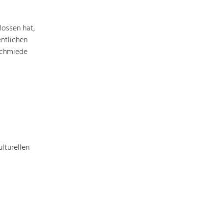
ossen hat,
ntlichen
Schmiede
lturellen