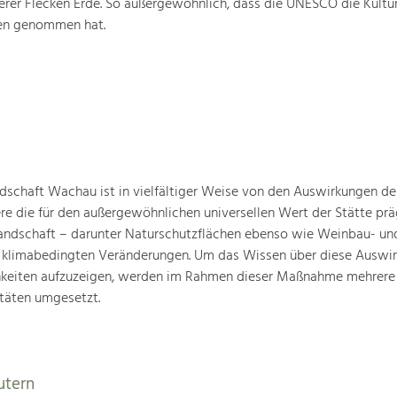
rer Flecken Erde. So außergewöhnlich, dass die UNESCO die Kultu
ten genommen hat.
schaft Wachau ist in vielfältiger Weise von den Auswirkungen de
ere die für den außergewöhnlichen universellen Wert der Stätte pr
landschaft – darunter Naturschutzflächen ebenso wie Weinbau- un
n klimabedingten Veränderungen. Um das Wissen über diese Auswi
hkeiten aufzuzeigen, werden im Rahmen dieser Maßnahme mehrere
täten umgesetzt.
utern