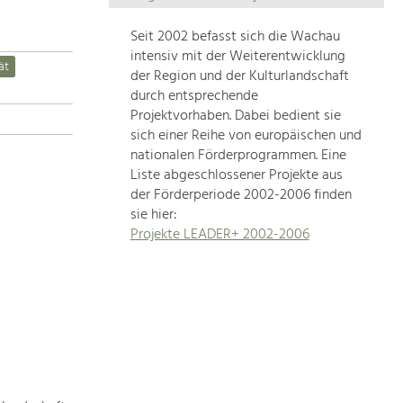
Die
Regionalentwicklung
Seit 2002 befasst sich die Wachau
in
intensiv mit der Weiterentwicklung
ät
unserer
der Region und der Kulturlandschaft
Region
durch entsprechende
ist
Projektvorhaben. Dabei bedient sie
sich einer Reihe von europäischen und
sehr
nationalen Förderprogrammen. Eine
vielfältig.
Liste abgeschlossener Projekte aus
Deshalb
der Förderperiode 2002-2006 finden
geben
sie hier:
wir
Projekte LEADER+ 2002-2006
hier
eine
Übersicht
über
unsere
Themenschwerpunkte.
Für
mehr