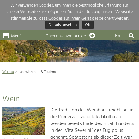
Wir verwenden Cookies, um Ihnen die bestmögliche Erfahrung auf
unserer Webseite zu ermöglichen. Durch die Nutzung unserer Webseite
Themenübersicht
stimmen Sie zu, dass Cookies auf Ihrem Gerät gespeichert werden.
Details ansehen
OK
LEADER
Wachau
Dunkelsteinerwald
Klima
Die Regionalentwicklung in unserer Region ist sehr vielfältig. Deshalb
En
Menü
Themenschwerpunkte
geben wir hier eine Übersicht über unsere Themenschwerpunkte. Für
Aktuelles
mehr Informationen einfach das Thema anklicken und schon werden alle

Projekte in diesem Kontext angezeigt.
Weltkulturerbe Wachau

Natur- &
Wachau
Landwirtschaft & Tourismus
Rückblick 25 Jahre Jubiläum

Landschaftsschutz
Pflege, Regulierung und
Naturschutz

Weiterentwicklung.
Wein
Baukultur
Architektur

Ortsbild, Baukultur und nachhaltiges
Die Tradition des Weinbaus reicht bis in
Siedlungswesen.
Landwirtschaft & Tourismus
die Römerzeit zurück. Rebkulturen
werden bereits Ende des 5. Jahrhunderts
Land- & Forstwirtschaft
in der „Vita Severini“ des Eugippius
Projekte
Bewirtschaftung und Pflege der
genannt. Spätestens ab dieser Zeit war
Kulturlandschaft.