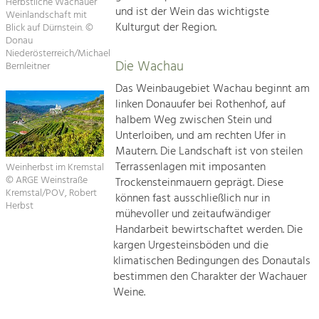
Herbstliche Wachauer
und ist der Wein das wichtigste
Kirchen am Fluss
Weinlandschaft mit
Kulturgut der Region.
Blick auf Dürnstein. ©
Tourismus
Donau
Angebotsentwicklung und
Niederösterreich/Michael
Suche
Positionierung.
Die Wachau
Bernleitner
Das Weinbaugebiet Wachau beginnt am
Impressum
Kunst & Kultur
linken Donauufer bei Rothenhof, auf
Handwerk, Wissenschaft und Forschung.
halbem Weg zwischen Stein und
Kontakt
Unterloiben, und am rechten Ufer in
Mautern. Die Landschaft ist von steilen
Soziales, Bildung &
Terrassenlagen mit imposanten
Weinherbst im Kremstal
Identität
© ARGE Weinstraße
Trockensteinmauern geprägt. Diese
Gleichberechtigung, Jugend und
Kremstal/POV, Robert
können fast ausschließlich nur in
Integration
Herbst
mühevoller und zeitaufwändiger
Mobilität & Energie
Handarbeit bewirtschaftet werden. Die
Klimawandel, öffentlicher Verkehr und
kargen Urgesteinsböden und die
erneuerbare Energie
klimatischen Bedingungen des Donautals
bestimmen den Charakter der Wachauer
Wirtschaft
Weine.
Steigerung regionaler Wertschöpfung