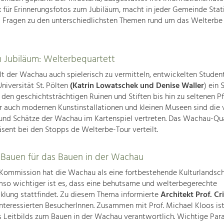
 für Erinnerungsfotos zum Jubiläum, macht in jeder Gemeinde Stat
 Fragen zu den unterschiedlichsten Themen rund um das Welterbe
m Jubiläum: Welterbequartett
lt der Wachau auch spielerisch zu vermitteln, entwickelten Studen
iversität St. Pölten
(Katrin Lowatschek und Denise Waller
) ein 
 den geschichtsträchtigen Ruinen und Stiften bis hin zu seltenen P
er auch modernen Kunstinstallationen und kleinen Museen sind die 
 und Schätze der Wachau im Kartenspiel vertreten. Das Wachau-Qu
räsent bei den Stopps de Welterbe-Tour verteilt.
d Bauen für das Bauen in der Wachau
ommission hat die Wachau als eine fortbestehende Kulturlandsch
mso wichtiger ist es, dass eine behutsame und welterbegerechte
klung stattfindet. Zu diesem Thema informierte
Architekt Prof. Cr
interessierten BesucherInnen. Zusammen mit Prof. Michael Kloos ist 
s Leitbilds zum Bauen in der Wachau verantwortlich. Wichtige Par