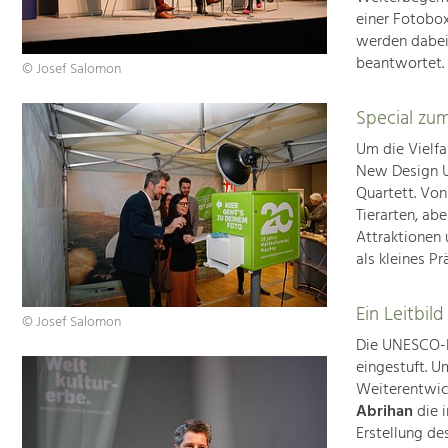
einer Fotobox
werden dabei
beantwortet.
© Josef Salomon
Special zu
Um die Vielfa
New Design Un
Quartett. Von
Tierarten, ab
Attraktionen
als kleines P
Ein Leitbil
© Josef Salomon
Die UNESCO-K
eingestuft. U
Weiterentwic
Abrihan
die 
Erstellung de