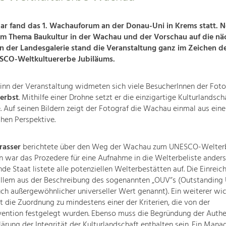
ar fand das 1. Wachauforum an der Donau-Uni in Krems statt. 
m Thema Baukultur in der Wachau und der Vorschau auf die nä
in der Landesgalerie stand die Veranstaltung ganz im Zeichen d
SCO-Weltkultuererbe Jubiläums.
inn der Veranstaltung widmeten sich viele BesucherInnen der Foto
erbst
. Mithilfe einer Drohne setzt er die einzigartige Kulturlandsch
. Auf seinen Bildern zeigt der Fotograf die Wachau einmal aus eine
chen Perspektive.
trasser
berichtete über den Weg der Wachau zum UNESCO-Welterbe
n war das Prozedere für eine Aufnahme in die Welterbeliste anders 
nde Staat listete alle potenziellen Welterbestätten auf. Die Einreic
allem aus der Beschreibung des sogenannten „OUV“s (Outstanding 
ch außergewöhnlicher universeller Wert genannt). Ein weiterer wic
st die Zuordnung zu mindestens einer der Kriterien, die von der
ention festgelegt wurden. Ebenso muss die Begründung der Authen
lärung der Integrität der Kulturlandschaft enthalten sein. Ein Man