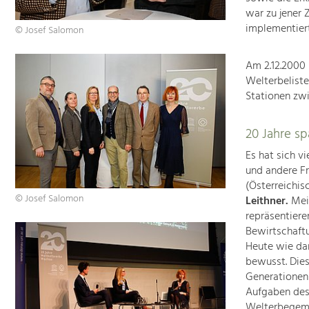
war zu jener 
implementier
© Josef Salomon
Am 2.12.2000
Welterbeliste
Stationen zw
20 Jahre spä
Es hat sich vi
und andere F
(Österreichi
© Josef Salomon
Leithner.
Meix
repräsentiere
Bewirtschaftu
Heute wie da
bewusst. Die
Generationen 
Aufgaben des
Welterbegemei