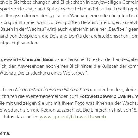
en die Sichtbeziehungen und Blickachsen in den jeweiligen Gemein
spiel von Rossatz und Spitz anschaulich darstellte. Die Erhaltung d
 Siedlungsstrukturen der typischen Wachaugemeinden bei gleichzei
klung zählt dabei wohl zu den größten Herausforderungen. Zusätz
 Bauen in der Wachau“ wird auch weiterhin an einer „Baufibel“ gear
nhand von Beispielen, die Do’s and Don’ts der architektonischen F
ufgezeigt werden.
d gewährte
Christian Bauer
, künstlerischer Direktor der Landesgaler
eich, den Anwesenden noch einen Blick hinter die Kulissen der ko
Wachau. Die Entdeckung eines Welterbes.“.
it den
Niederösterreichischen Nachrichten
un
d der Landesgalerie
ich
rufen die Welterbegemeinden zum
Fotowettbewerb „MEINE
Sie mit und zeigen Sie uns mit Ihrem Foto was Ihnen an der Wacha
d wodurch sich die Region auszeichnet. Die Einreichfrist ist von 18. 
hr Infos dazu unter:
www.lgnoe.at/fotowettbewerb
ema: