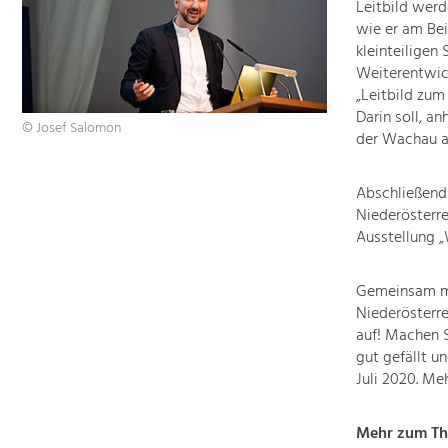
Leitbild werd
wie er am Bei
kleinteiligen
Weiterentwic
„Leitbild zum
Darin soll, a
© Josef Salomon
der Wachau a
Abschließen
Niederösterr
Ausstellung „
Gemeinsam m
Niederösterre
auf! Machen 
gut gefällt un
Juli 2020. Me
Mehr zum Th