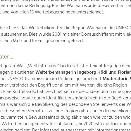
Zeit noch keine Bedingung. Für die Wachau wurde dieser erst im Ja
t und von allen 15 Welterbegemeinden unterzeichnet.
 beschloss das Welterbekomitee die Region Wachau in die UNESC
 aufzunehmen. Dies wurde 2001 mit einer Donauschifffahrt mit viel
ischen Melk und Krems gebührend gefeiert.
ter ...
el getan. Was „Weltkulturerbe“ bedeutet ist oft nicht für jeden glei
ragen diskutierten
Welterbemanagerin Ingeborg Hödl und Floria
sche UNESCO-Kommission) im Podiumsgespräch mit
Moderatorin
ner verbindet den Begriff vor allem mit Werten, die eine Region
n. Eine Kulturlandschaft zeichnet sich insbesondere durch eine spez
ngsweise sowie durch Identifikationsmöglichkeit in der Bevölkeru
mals war sich die Bevölkerung des besonderen Stellenwerts der 
ses besondere Verhältnis zu ihrer Region gilt es auch den nachko
zu vermitteln. Bewusstseinsbildung zählt nach wie vor zu den wic
 Welterbemanagements. Im Jubiläumsjahr 2020 ist eine Tour durch 
nden geplant: Der Infostand, ausgestattet mit Informationsmater