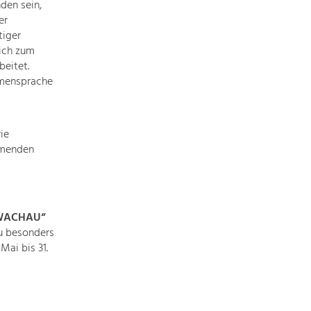
Identität
den sein,
Gleichberechtigung, Jugend und
er
Integration
tiger
lich zum
Mobilität & Energie
beitet.
Klimawandel, öffentlicher Verkehr und
erneuerbare Energie
ormensprache
Wirtschaft
ie
Steigerung regionaler Wertschöpfung
mmenden
 WACHAU“
u besonders
Mai bis 31.