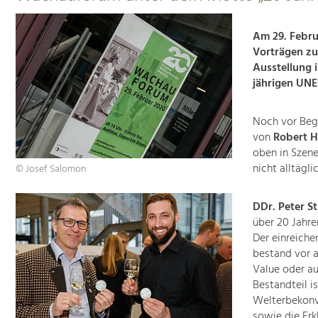
Am 29. Febru
Vorträgen zu
Ausstellung 
jährigen UNE
Noch vor Beg
von
Robert H
oben in Szene
nicht alltägli
© Josef Salomon
DDr. Peter S
über 20 Jahre
Der einreiche
bestand vor 
Value oder au
Bestandteil i
Welterbekonv
sowie die Erk