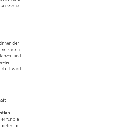
ion. Gerne
Baukultur
Ortsbild, Baukultur und nachhaltiges
Siedlungswesen.
Land- & Forstwirtschaft
Bewirtschaftung und Pflege der
tinnen der
Kulturlandschaft.
Spielkarten-
flanzen und
vielen
Tourismus
artett wird
Angebotsentwicklung und
Positionierung.
Kunst & Kultur
aft
Handwerk, Wissenschaft und Forschung.
istian
er für die
Soziales, Bildung &
ameter im