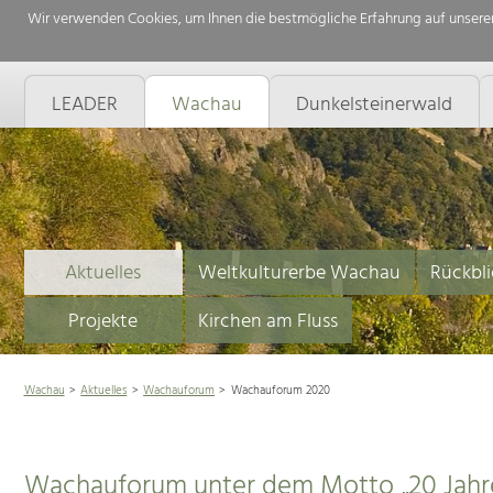
Wir verwenden Cookies, um Ihnen die bestmögliche Erfahrung auf unserer
LEADER
Wachau
Dunkelsteinerwald
Aktuelles
Weltkulturerbe Wachau
Rückbli
Projekte
Kirchen am Fluss
Wachau
Aktuelles
Wachauforum
Wachauforum 2020
Wachauforum unter dem Motto „20 Jahr