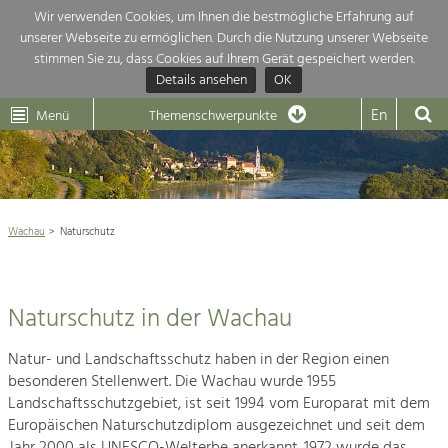
Wir verwenden Cookies, um Ihnen die bestmögliche Erfahrung auf
unserer Webseite zu ermöglichen. Durch die Nutzung unserer Webseite
Themenübersicht
stimmen Sie zu, dass Cookies auf Ihrem Gerät gespeichert werden.
Details ansehen
OK
LEADER
Wachau
Dunkelsteinerwald
Klima
Die Regionalentwicklung in unserer Region ist sehr vielfältig. Deshalb
En
Menü
Themenschwerpunkte
geben wir hier eine Übersicht über unsere Themenschwerpunkte. Für
Aktuelles
mehr Informationen einfach das Thema anklicken und schon werden alle

Projekte in diesem Kontext angezeigt.
Weltkulturerbe Wachau

Natur- &
Wachau
Naturschutz
Rückblick 25 Jahre Jubiläum

Landschaftsschutz
Pflege, Regulierung und
Naturschutz

Weiterentwicklung.
Naturschutz in der Wachau
Baukultur
Naturraum Wachau
Ortsbild, Baukultur und nachhaltiges
Siedlungswesen.
Natur- und Landschaftsschutz haben in der Region einen
Besondere Tiere in der Wachau

besonderen Stellenwert. Die Wachau wurde 1955
Natura 2000- Europaschutzgebiete
Landschaftsschutzgebiet, ist seit 1994 vom Europarat mit dem
Land- & Forstwirtschaft
Europäischen Naturschutzdiplom ausgezeichnet und seit dem
Bewirtschaftung und Pflege der
Europadiplom
Kulturlandschaft.
Jahr 2000 als UNESCO-Welterbe anerkannt. 1972 wurde das