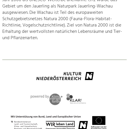
LIFE Projekte

Gebiet um den Jauerling als Naturpark Jauerling-Wachau
ausgewiesen. Die Wachau ist Teil des europaweiten
Tourismus
Neophytenmanagement
Schutzgebietsnetzes Natura 2000 (Fauna-Flora-Habitat-
Angebotsentwicklung und
Positionierung.
Naturkalender Wachau
Richtlinie, Vogelschutzrichtlinie). Ziel von Natura 2000 ist die
Erhaltung der wertvollsten natürlichen Lebensräume und Tier-
Wachau Volunteer
und Pflanzenarten.
Kunst & Kultur
DANUBE PARKS
Handwerk, Wissenschaft und Forschung.
Architektur

Soziales, Bildung &
Identität
Landwirtschaft & Tourismus
Gleichberechtigung, Jugend und
Integration
Projekte
Mobilität & Energie
Klimawandel, öffentlicher Verkehr und
Kirchen am Fluss
erneuerbare Energie
Wirtschaft
Suche
Steigerung regionaler Wertschöpfung