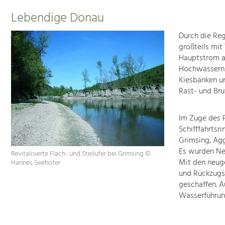
Lebendige Donau
Durch die Re
großteils mi
Hauptstrom a
Hochwässern ü
Kiesbänken un
Rast- und Bru
Im Zuge des P
Schifffahrtsr
Grimsing, Ag
Es wurden Ne
Revitalisierte Flach- und Steilufer bei Grimsing ©
Mit den neug
Hannes Seehofer
und Rückzugs
geschaffen. A
Wasserführun