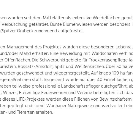
sen wurden seit dem Mittelalter als extensive Weideflächen genut
ch Verbuschung gefährdet. Bunte Blumenwiesen werden besonders i
(Spitzer Graben) zunehmend aufgeforstet.
sen-Management des Projektes wurden diese besonderen Lebenrä
und/oder Mahd erhalten. Eine Beweidung mit Waldschafen verhind
 Offenflächen. Die Schwerpunktgebiete für Trockenrasenpflege la
nstein, Rossatz-Arnsdorf, Spitz und Weißenkirchen. Über 50 ha v
 wurden geschwendet und wiederhergestellt. Auf knapp 100 ha fa
legemaßnahmen statt. Insgesamt wurde auf über 40 Einzelflächen g
haben teilweise professionelle Landschaftspfleger durchgeführt, a
, Winzer, Freiwillige Feuerwehren und Vereine beteiligten sich dar
 dieses LIFE-Projektes werden diese Flächen von Bewirtschaftern
iter gepflegt und somit Wachauer Naturjuwele und wertvoller Leb
en- und Tierarten erhalten.