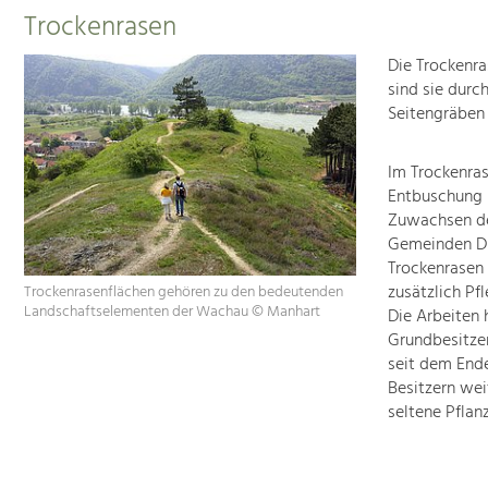
Trockenrasen
Die Trockenra
sind sie dur
Seitengräben 
Im Trockenra
Entbuschung 
Zuwachsen der
Gemeinden Dür
Trockenrasen
zusätzlich Pf
Trockenrasenflächen gehören zu den bedeutenden
Landschaftselementen der Wachau © Manhart
Die Arbeiten 
Grundbesitzer
seit dem Ende
Besitzern we
seltene Pflanz