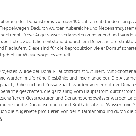
gulierung des Donaustroms vor über 100 Jahren entstanden Längs
t Treppelwegen. Dadurch wurden Aubereiche und Nebenarmsyste
bgetrennt. Diese Augewässer verlandeten zunehmend und wurden 
berflutet. Zusätzlich entstand dadurch ein Defizit an Uferstruktur
d Flachufern. Diese sind für die Reproduktion vieler Donaufischart
tgebiet für Wasservögel essentiell.
rojektes wurde der Donau-Hauptstrom strukturiert: Mit Schotter a
inne wurden in Ufernähe Kiesbänke und Inseln angelegt. Die Altarme
gsbach, Rührsdorf und Rossatzbach wurden wieder mit der Donau 
benarme geschaffen, die ganzjährig vom Hauptstrom durchströmt
eschaffenen Kiesstrukturen und Donaunebengewässer wurden Laich
räume für die Donaufischfauna und Bruthabitate für Wasser- und 
uch die Augebiete profitieren von der Altarmanbindung durch die
g.