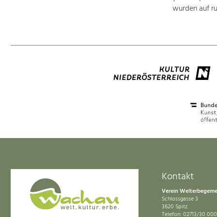
wurden auf r
Kontakt
Verein Welterbegem
Schlossgasse 3
3620 Spitz
Telefon: 02713/30 000