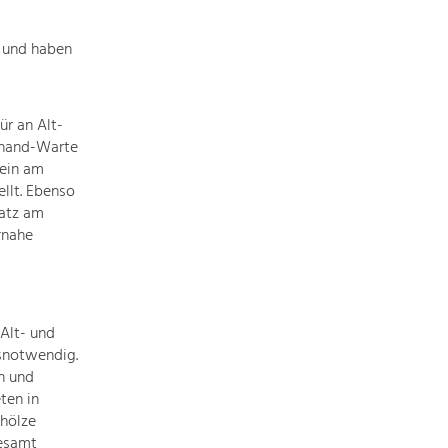
Identität
Gleichberechtigung, Jugend und
Integration
 und haben
Mobilität & Energie
Klimawandel, öffentlicher Verkehr und
erneuerbare Energie
r an Alt-
dinand-Warte
tein am
Wirtschaft
llt. Ebenso
Steigerung regionaler Wertschöpfung
satz am
rnahe
Alt- und
nsnotwendig.
n und
ten in
hölze
gesamt