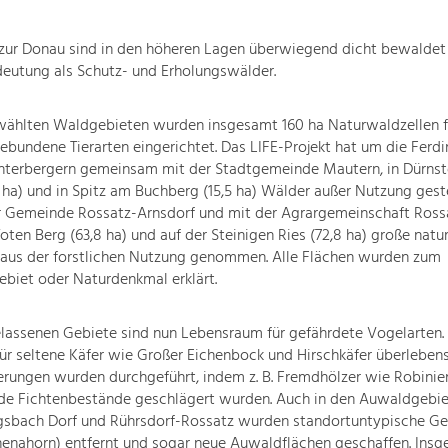
zur Donau sind in den höheren Lagen überwiegend dicht bewaldet
eutung als Schutz- und Erholungswälder.
ewählten Waldgebieten wurden insgesamt 160 ha Naturwaldzellen fü
ebundene Tierarten eingerichtet. Das LIFE-Projekt hat um die Fer
 Unterbergern gemeinsam mit der Stadtgemeinde Mautern, in Dürns
 ha) und in Spitz am Buchberg (15,5 ha) Wälder außer Nutzung geste
r Gemeinde Rossatz-Arnsdorf und mit der Agrargemeinschaft Ros
ten Berg (63,8 ha) und auf der Steinigen Ries (72,8 ha) große natu
aus der forstlichen Nutzung genommen. Alle Flächen wurden zum
biet oder Naturdenkmal erklärt.
lassenen Gebiete sind nun Lebensraum für gefährdete Vogelarten. 
für seltene Käfer wie Großer Eichenbock und Hirschkäfer überlebe
rungen wurden durchgeführt, indem z. B. Fremdhölzer wie Robinie
de Fichtenbestände geschlägert wurden. Auch in den Auwaldgebie
gsbach Dorf und Rührsdorf-Rossatz wurden standortuntypische Ge
henahorn) entfernt und sogar neue Auwaldflächen geschaffen. Ins