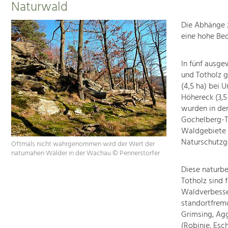
Naturwald
Die Abhänge 
eine hohe Bed
In fünf ausg
und Totholz g
(4,5 ha) bei
Höhereck (3,5
wurden in de
Gochelberg-To
Waldgebiete 
Naturschutzge
Oftmals nicht wahrgenommen wird der Wert der
naturnahen Wälder in der Wachau © Pennerstorfer
Diese naturbe
Totholz sind 
Waldverbesse
standortfrem
Grimsing, Ag
(Robinie, Esc