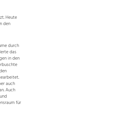
Baukultur
Ortsbild, Baukultur und nachhaltiges
zt. Heute
Siedlungswesen.
n den
Land- & Forstwirtschaft
Bewirtschaftung und Pflege der
ume durch
Kulturlandschaft.
erte das
gen in den
Tourismus
erbuschte
nden
Angebotsentwicklung und
Positionierung.
earbeitet.
ber auch
an. Auch
Kunst & Kultur
 und
Handwerk, Wissenschaft und Forschung.
ensraum für
Soziales, Bildung &