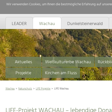
Wir verwenden Cookies, um Ihnen die bestmögliche Erfahrung auf unserer
LEADER
Wachau
Dunkelsteinerwald
Aktuelles
Weltkulturerbe Wachau
Rückbli
Projekte
Kirchen am Fluss
Wachau
Naturschutz
LIFE Projekte
LIFE Wachau
LIFE-Projekt WACHAU – lebendige Donau