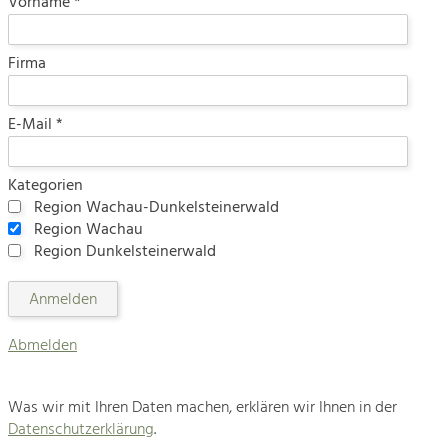
Vorname *
Naturschutz

Tourismus
Firma
Angebotsentwicklung und
Architektur

Positionierung.
Landwirtschaft & Tourismus
E-Mail *
Kunst & Kultur
Handwerk, Wissenschaft und Forschung.
Projekte
Kategorien
Region Wachau-Dunkelsteinerwald
Kirchen am Fluss
Soziales, Bildung &
Region Wachau
Identität
Region Dunkelsteinerwald
Gleichberechtigung, Jugend und
Suche
Integration
Mobilität & Energie
Impressum
Klimawandel, öffentlicher Verkehr und
Abmelden
erneuerbare Energie
Kontakt
Wirtschaft
Was wir mit Ihren Daten machen, erklären wir Ihnen in der
Steigerung regionaler Wertschöpfung
Datenschutzerklärung
.