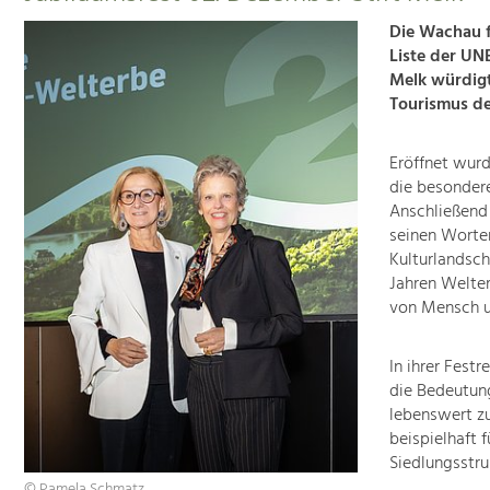
Die Wachau f
Liste der UN
Melk würdigte
Tourismus de
Eröffnet wurd
die besondere
Anschließend 
seinen Worten
Kulturlandsch
Jahren Welter
von Mensch u
In ihrer Fest
die Bedeutun
lebenswert zu
beispielhaft 
Siedlungsstru
© Pamela Schmatz