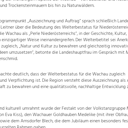
und Trockensteinmauern bis hin zu Naturwäldern.
ogrammpunkt „Auszeichnung und Auftrag“ sprach schließlich Land
Leitner über die Bedeutung des Welterbestatus für Niederösterreic
ie Wachau als „Perle Niederösterreichs“, in der Geschichte, Kultur, 
 einzigartiger Weise ineinandergreifen. Der Welterbetitel sei Ane
 zugleich, „Natur und Kultur zu bewahren und gleichzeitig innovati
Ideen umzusetzen“, betonte die Landeshauptfrau im Gespräch mit 
enschmid.
achte deutlich, dass der Welterbestatus für die Wachau zugleich
nd Verpflichtung ist. Die Region versteht diese Auszeichnung als A
aft zu bewahren und eine qualitätsvolle, nachhaltige Entwicklung 
nd kulturell umrahmt wurde der Festakt von der Volkstanzgruppe 
on Eva Kiss), den Wachauer Goldhauben Medelike (mit ihrer Obfrau
owie dem Arnsdorfer Blech, die dem Jubiläum einen besonders fes
wurzelten Rahmen gaben.