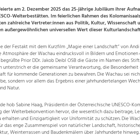
eierte am 2. Dezember 2025 das 25-jährige Jubiläum ihrer Aufna
ESCO-Welterbestätten. Im feierlichen Rahmen des Kolomanisaals 
n zahlreiche Vertreter:innen aus Politik, Kultur, Wissenschaft 
n außergewöhnlichen universellen Wert dieser Kulturlandschaft
e der Festakt mit dem Kurzfilm „Magie einer Landschaft“ von Andi 
 Atmosphäre der Wachau eindrucksvoll in Bildern und Emotionen e
begrüßte Prior DDr. Jakob Deibl OSB die Gäste im Namen des Stifte
 unterstrich er die gemeinsame Verantwortung, die Besonderheit 
aft für kommende Generationen zu bewahren. Die Wachau sei nicht
be, sondern vor allem das Ergebnis einer jahrhundertelangen Wec
nd Natur.
rede hob Sabine Haag, Präsidentin der Österreichische UNESCO-Ko
g der Welterbekonvention hervor, die wesentlich dazu beitrage, 
 erhalten und Einzigartigkeit vor Uniformität zu schützen. Die Wa
für das enge Zusammenspiel von natürlicher Landschaft, historische
ktur, Weinterrassen und Baudenkmälern über Jahrhunderte hinweg.