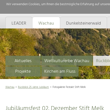
Wir verwenden Cookies, um Ihnen die bestmögliche Erfahrung auf unserer
LEADER
Wachau
Dunkelsteinerwald
Aktuelles
Weltkulturerbe Wachau
Rückbli
Projekte
Kirchen am Fluss
Wachau
Rückblick 25 Jahre Jubiläum
Fotogalerie Festakt Stift Melk
Jubiläumsfest 02. Dezember Stift Melk