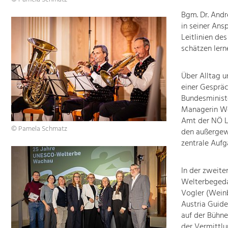
Bgm. Dr. And
in seiner Ans
Leitlinien d
schätzen lern
Über Alltag u
einer Gespräc
Bundesministe
Managerin Wel
Amt der NÖ L
© Pamela Schmatz
den außergew
zentrale Aufg
In der zweit
Welterbegeda
Vogler (Weinb
Austria Guid
auf der Bühne
der Vermittlu