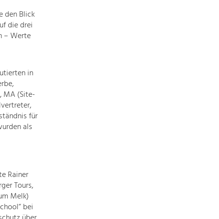
Informationen
einfach
 den Blick
das
f die drei
Thema
n – Werte
anklicken
und
schon
tierten in
werden
rbe,
alle
, MA (Site-
Projekte
vertreter,
in
tändnis für
diesem
urden als
Kontext
angezeigt.
e Rainer
Natur- &
ger Tours,
Landschaftsschutz
ium Melk)
Pflege, Regulierung und
School“ bei
Weiterentwicklung.
schutz über