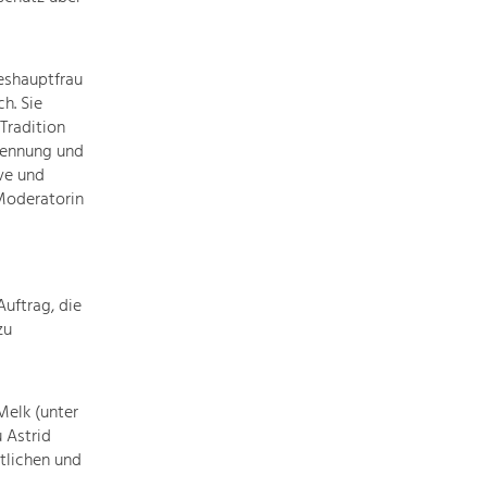
Baukultur
Ortsbild, Baukultur und nachhaltiges
Siedlungswesen.
eshauptfrau
h. Sie
Tradition
Land- & Forstwirtschaft
rkennung und
Bewirtschaftung und Pflege der
ve und
Kulturlandschaft.
Moderatorin
Tourismus
Angebotsentwicklung und
Positionierung.
uftrag, die
zu
Kunst & Kultur
Handwerk, Wissenschaft und Forschung.
Melk (unter
 Astrid
tlichen und
Soziales, Bildung &