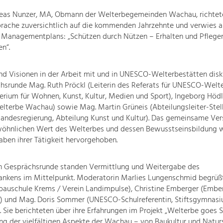
reas Nunzer, MA, Obmann der Welterbegemeinden Wachau, richtete
prache zuversichtlich auf die kommenden Jahrzehnte und verwies au
es Managementplans: „Schützen durch Nützen – Erhalten und Pflege
en“.
nd Visionen in der Arbeit mit und in UNESCO-Welterbestätten disku
hsrunde Mag. Ruth Pröckl (Leiterin des Referats für UNESCO-Welte
rium für Wohnen, Kunst, Kultur, Medien und Sport), Ingeborg Hödl
terbe Wachau) sowie Mag. Martin Grüneis (Abteilungsleiter-Stell
andesregierung, Abteilung Kunst und Kultur). Das gemeinsame Vers
öhnlichen Wert des Welterbes und dessen Bewusstseinsbildung w
aben ihrer Tätigkeit hervorgehoben.
en Gesprächsrunde standen Vermittlung und Weitergabe des
nkens im Mittelpunkt. Moderatorin Marlies Lungenschmid begrüßt
auschule Krems / Verein Landimpulse), Christine Emberger (Ember
e) und Mag. Doris Sommer (UNESCO-Schulreferentin, Stiftsgymnas
. Sie berichteten über ihre Erfahrungen im Projekt „Welterbe goes 
ng der vielfältigen Aspekte der Wachau – von Baukultur und Natur