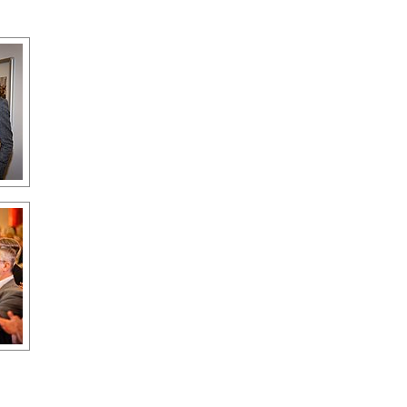
Identität
Gleichberechtigung, Jugend und
Integration
Mobilität & Energie
Klimawandel, öffentlicher Verkehr und
erneuerbare Energie
Wirtschaft
Steigerung regionaler Wertschöpfung