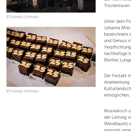
Trockenrasen 
© Pamela Schmatz
Unter dem Pr
Johanna Mikl-
bezeichnete d
und Genuss in
Verpflichtung
nachhaltige 
Marlies Lung
Der Festakt m
Anerkennung u
Kulturlandsch
© Pamela Schmatz
ermöglichen.
Musikalisch u
der Leitung v
Weixlbaum) s
regional ver