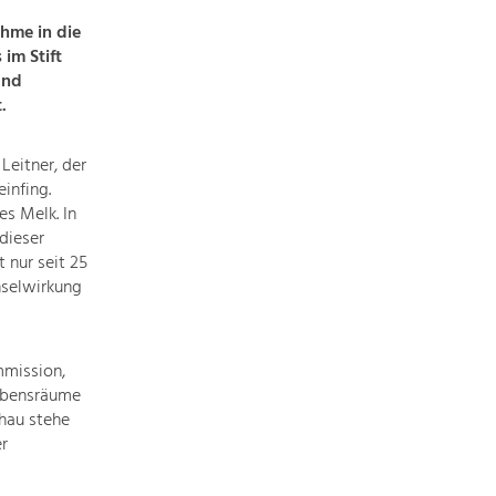
Die
hme in die
Regionalentwicklung
im Stift
in
und
unserer
.
Region
ist
Leitner, der
sehr
infing.
vielfältig.
s Melk. In
Deshalb
dieser
geben
 nur seit 25
wir
hselwirkung
hier
eine
Übersicht
über
mmission,
Lebensräume
unsere
chau stehe
Themenschwerpunkte.
r
Für
mehr