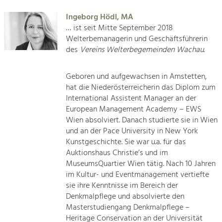
Rückblick 25 Jahre Jubiläum

Ingeborg Hödl, MA
Tourismus
… ist seit Mitte September 2018
Naturschutz
Angebotsentwicklung und

Welterbemanagerin und Geschäftsführerin
Positionierung.
des
Vereins Welterbegemeinden Wachau
.
Architektur

Kunst & Kultur
Geboren und aufgewachsen in Amstetten,
Landwirtschaft & Tourismus
Handwerk, Wissenschaft und Forschung.
hat die Niederösterreicherin das Diplom zum
International Assistent Manager an der
Projekte
European Management Academy – EWS
Soziales, Bildung &
Wien absolviert. Danach studierte sie in Wien
Identität
Kirchen am Fluss
und an der Pace University in New York
Gleichberechtigung, Jugend und
Integration
Kunstgeschichte. Sie war u.a. für das
Suche
Auktionshaus Christie’s und im
Mobilität & Energie
MuseumsQuartier Wien tätig. Nach 10 Jahren
Klimawandel, öffentlicher Verkehr und
erneuerbare Energie
Impressum
im Kultur- und Eventmanagement vertiefte
sie ihre Kenntnisse im Bereich der
Denkmalpflege und absolvierte den
Wirtschaft
Kontakt
Masterstudiengang Denkmalpflege –
Steigerung regionaler Wertschöpfung
Heritage Conservation an der Universität