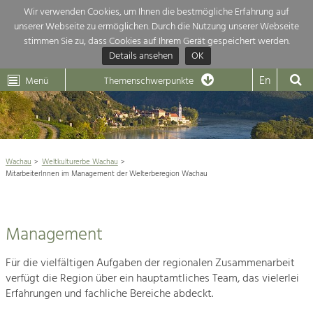
Wir verwenden Cookies, um Ihnen die bestmögliche Erfahrung auf
unserer Webseite zu ermöglichen. Durch die Nutzung unserer Webseite
Themenübersicht
stimmen Sie zu, dass Cookies auf Ihrem Gerät gespeichert werden.
Details ansehen
OK
LEADER
Wachau
Dunkelsteinerwald
Klima
Die Regionalentwicklung in unserer Region ist sehr vielfältig. Deshalb
En
Menü
Themenschwerpunkte
geben wir hier eine Übersicht über unsere Themenschwerpunkte. Für
Aktuelles
mehr Informationen einfach das Thema anklicken und schon werden alle

Projekte in diesem Kontext angezeigt.
Weltkulturerbe Wachau

Natur- &
Wachau
Weltkulturerbe Wachau
Die Wachau
MitarbeiterInnen im Management der Welterberegion Wachau
Landschaftsschutz
Was bedeutet "Welterbe"?
Pflege, Regulierung und
Weiterentwicklung.
Managementplan
Baukultur
Management
Ortsbild, Baukultur und nachhaltiges
Management
Siedlungswesen.
Gemeinden
Für die vielfältigen Aufgaben der regionalen Zusammenarbeit
verfügt die Region über ein hauptamtliches Team, das vielerlei
Land- & Forstwirtschaft
Team
Erfahrungen und fachliche Bereiche abdeckt.
Bewirtschaftung und Pflege der
Kulturlandschaft.