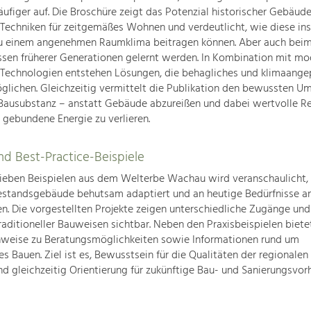
figer auf. Die Broschüre zeigt das Potenzial historischer Gebäud
r Techniken für zeitgemäßes Wohnen und verdeutlicht, wie diese i
 einem angenehmen Raumklima beitragen können. Aber auch bei
sen früherer Generationen gelernt werden. In Kombination mit m
 Technologien entstehen Lösungen, die behagliches und klimaange
lichen. Gleichzeitig vermittelt die Publikation den bewussten U
Bausubstanz – anstatt Gebäude abzureißen und dabei wertvolle R
 gebundene Energie zu verlieren.
d Best-Practice-Beispiele
ieben Beispielen aus dem Welterbe Wachau wird veranschaulicht,
Bestandsgebäude behutsam adaptiert und an heutige Bedürfnisse a
n. Die vorgestellten Projekte zeigen unterschiedliche Zugänge un
traditioneller Bauweisen sichtbar. Neben den Praxisbeispielen biete
nweise zu Beratungsmöglichkeiten sowie Informationen rund um
es Bauen. Ziel ist es, Bewusstsein für die Qualitäten der regionalen
nd gleichzeitig Orientierung für zukünftige Bau- und Sanierungsvo