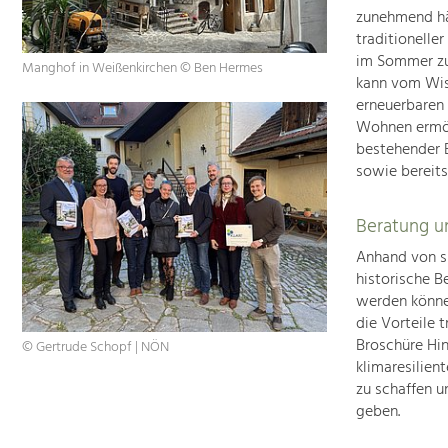
zunehmend häu
traditionelle
im Sommer zu
Manghof in Weißenkirchen © Ben Hermes
kann vom Wis
erneuerbaren
Wohnen ermög
bestehender 
sowie bereits
Beratung un
Anhand von s
historische 
werden könne
die Vorteile 
Broschüre Hi
© Gertrude Schopf | NÖN
klimaresilient
zu schaffen u
geben.