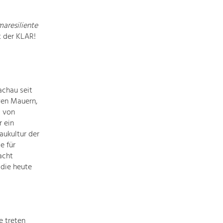
Die
Regionalentwicklung
maresiliente
in
 der KLAR!
unserer
Region
ist
sehr
vielfältig.
achau seit
Deshalb
ven Mauern,
geben
g von
wir
r ein
hier
aukultur der
eine
e für
Übersicht
acht
über
 die heute
unsere
Themenschwerpunkte.
Für
mehr
e treten