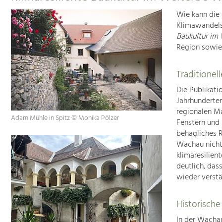
Wie kann die
Klimawandels
Baukultur im
Region sowie 
Traditionel
Die Publikati
Jahrhunderten
regionalen Ma
Adam Mühle in Spitz © Monika Pölzer
Fenstern und 
behagliches R
Wachau nicht 
klimaresilien
deutlich, das
wieder verst
Historische
In der Wachau