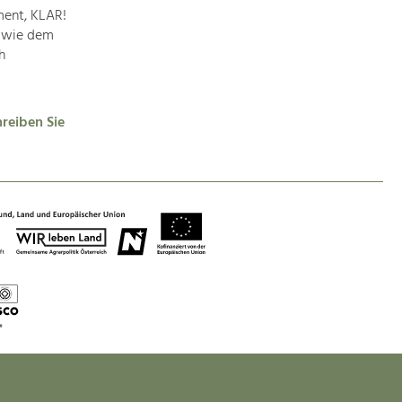
ent, KLAR!
Baukultur
n wie dem
Ortsbild, Baukultur und nachhaltiges
Siedlungswesen.
h
Land- & Forstwirtschaft
reiben Sie
Bewirtschaftung und Pflege der
Kulturlandschaft.
Tourismus
Angebotsentwicklung und
Positionierung.
Kunst & Kultur
Handwerk, Wissenschaft und Forschung.
Soziales, Bildung &