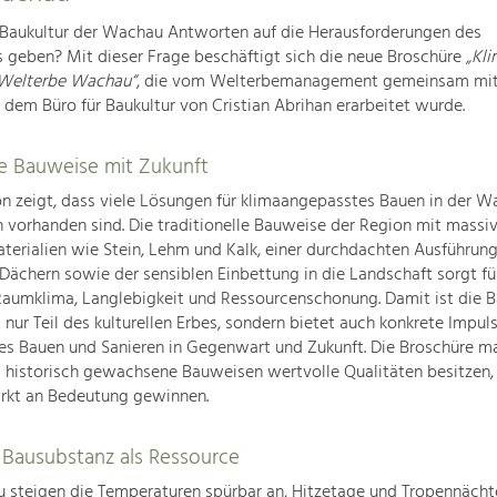
 Baukultur der Wachau Antworten auf die Herausforderungen des
 geben? Mit dieser Frage beschäftigt sich die neue Broschüre
„Kli
 Welterbe Wachau“
, die vom Welterbemanagement gemeinsam mit
dem Büro für Baukultur von Cristian Abrihan erarbeitet wurde.
le Bauweise mit Zukunft
on zeigt, dass viele Lösungen für klimaangepasstes Bauen in der W
 vorhanden sind. Die traditionelle Bauweise der Region mit massi
terialien wie Stein, Lehm und Kalk, einer durchdachten Ausführun
Dächern sowie der sensiblen Einbettung in die Landschaft sorgt fü
aumklima, Langlebigkeit und Ressourcenschonung. Damit ist die B
nur Teil des kulturellen Erbes, sondern bietet auch konkrete Impuls
tes Bauen und Sanieren in Gegenwart und Zukunft. Die Broschüre m
s historisch gewachsene Bauweisen wertvolle Qualitäten besitzen,
ärkt an Bedeutung gewinnen.
 Bausubstanz als Ressource
 steigen die Temperaturen spürbar an, Hitzetage und Tropennächt