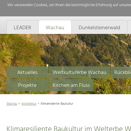
Wir verwenden Cookies, um Ihnen die bestmögliche Erfahrung auf unserer
LEADER
Wachau
Dunkelsteinerwald
Aktuelles
Weltkulturerbe Wachau
Rückbli
Projekte
Kirchen am Fluss
Wachau
Architektur
Klimaresiliente Baukultur
Klimaresiliente Baukultur im Welterbe 