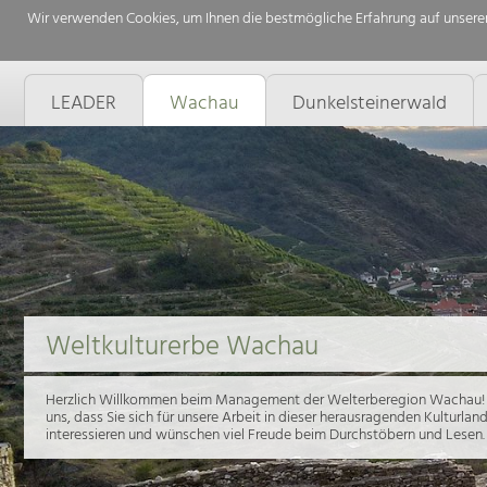
Wir verwenden Cookies, um Ihnen die bestmögliche Erfahrung auf unserer
LEADER
Wachau
Dunkelsteinerwald
Weltkulturerbe Wachau
Herzlich Willkommen beim Management der Welterberegion Wachau! 
uns, dass Sie sich für unsere Arbeit in dieser herausragenden Kulturlan
interessieren und wünschen viel Freude beim Durchstöbern und Lesen.