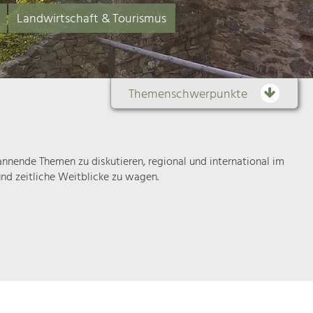
Landwirtschaft & Tourismus
Themenschwerpunkte
Themenübersicht
nende Themen zu diskutieren, regional und international im
Die
nd zeitliche Weitblicke zu wagen.
Regionalentwicklung
in
unserer
Region
ist
sehr
vielfältig.
Deshalb