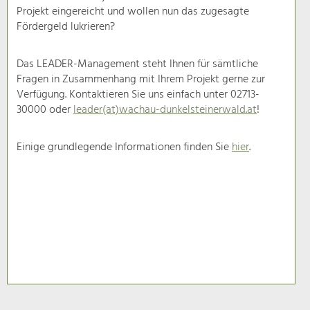
Tourismus
Projekt eingereicht und wollen nun das zugesagte
Angebotsentwicklung und
Fördergeld lukrieren?
Positionierung.
Das LEADER-Management steht Ihnen für sämtliche
Kunst & Kultur
Fragen in Zusammenhang mit Ihrem Projekt gerne zur
Verfügung. Kontaktieren Sie uns einfach unter 02713-
Handwerk, Wissenschaft und Forschung.
30000 oder
leader(at)wachau-dunkelsteinerwald.at
!
Einige grundlegende Informationen finden Sie
hier
.
Soziales, Bildung &
Identität
Gleichberechtigung, Jugend und
Integration
Mobilität & Energie
Klimawandel, öffentlicher Verkehr und
erneuerbare Energie
Wirtschaft
Steigerung regionaler Wertschöpfung