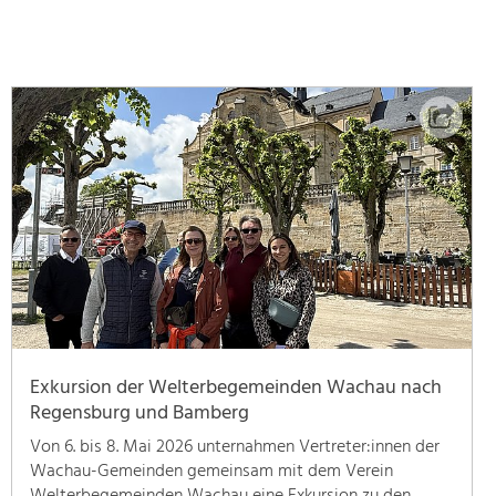
geben
wir
hier
eine
Übersicht
über
unsere
Themenschwerpunkte.
Für
mehr
Informationen
einfach
das
Thema
anklicken
Exkursion der Welterbegemeinden Wachau nach
und
Regensburg und Bamberg
schon
werden
Von 6. bis 8. Mai 2026 unternahmen Vertreter:innen der
alle
Wachau-Gemeinden gemeinsam mit dem Verein
Projekte
Welterbegemeinden Wachau eine Exkursion zu den