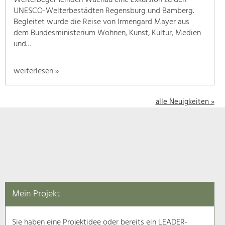
UNESCO-Welterbestädten Regensburg und Bamberg.
in
Begleitet wurde die Reise von Irmengard Mayer aus
diesem
dem Bundesministerium Wohnen, Kunst, Kultur, Medien
Kontext
und…
angezeigt.
weiterlesen »
Natur- &
Landschaftsschutz
alle Neuigkeiten »
Pflege, Regulierung und
Weiterentwicklung.
Baukultur
Ortsbild, Baukultur und nachhaltiges
Siedlungswesen.
Land- & Forstwirtschaft
Bewirtschaftung und Pflege der
Mein Projekt
Kulturlandschaft.
Sie haben eine Projektidee oder bereits ein LEADER-