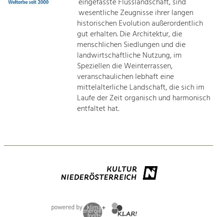
eingefasste Flusslandschaft, sind
Rückblick 25 Jahre Jubiläum

wesentliche Zeugnisse ihrer langen
Tourismus
historischen Evolution außerordentlich
Naturschutz
Angebotsentwicklung und

gut erhalten. Die Architektur, die
Positionierung.
menschlichen Siedlungen und die
Architektur

landwirtschaftliche Nutzung, im
Kunst & Kultur
Speziellen die Weinterrassen,
Landwirtschaft & Tourismus
Handwerk, Wissenschaft und Forschung.
veranschaulichen lebhaft eine
mittelalterliche Landschaft, die sich im
Projekte
Laufe der Zeit organisch und harmonisch
Soziales, Bildung &
entfaltet hat.
Identität
Kirchen am Fluss
Gleichberechtigung, Jugend und
Integration
Suche
Mobilität & Energie
Klimawandel, öffentlicher Verkehr und
erneuerbare Energie
Impressum
Wirtschaft
Kontakt
Steigerung regionaler Wertschöpfung