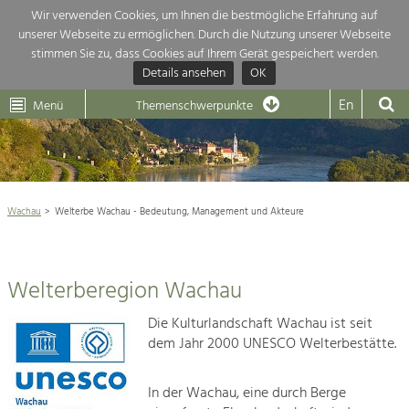
Wir verwenden Cookies, um Ihnen die bestmögliche Erfahrung auf
unserer Webseite zu ermöglichen. Durch die Nutzung unserer Webseite
Themenübersicht
stimmen Sie zu, dass Cookies auf Ihrem Gerät gespeichert werden.
Details ansehen
OK
LEADER
Wachau
Dunkelsteinerwald
Klima
Die Regionalentwicklung in unserer Region ist sehr vielfältig. Deshalb
En
Menü
Themenschwerpunkte
geben wir hier eine Übersicht über unsere Themenschwerpunkte. Für
Aktuelles
mehr Informationen einfach das Thema anklicken und schon werden alle

Projekte in diesem Kontext angezeigt.
Weltkulturerbe Wachau

Natur- &
Wachau
Welterbe Wachau - Bedeutung, Management und Akteure
Die Wachau
Landschaftsschutz
Was bedeutet "Welterbe"?
Pflege, Regulierung und
Weiterentwicklung.
Managementplan
Welterberegion Wachau
Baukultur
Ortsbild, Baukultur und nachhaltiges
Management
Die Kulturlandschaft Wachau ist seit
Siedlungswesen.
Gemeinden
dem Jahr 2000 UNESCO Welterbestätte.
Land- & Forstwirtschaft
Team
Bewirtschaftung und Pflege der
In der Wachau, eine durch Berge
Kulturlandschaft.