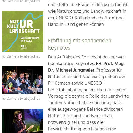
Newsletter
© Daniela Matejschek
und stellte die Frage in den Mittelpunkt,
wie Naturschutz und Landwirtschaft in
Tourismus
der UNESCO-Kulturlandschaft optimal
Weltkulturerbe Wachau

Angebotsentwicklung und
Hand in Hand gehen können.
Positionierung.
Rückblick 25 Jahre Jubiläum

Kunst & Kultur
Eröffnung mit spannenden
Naturschutz

Handwerk, Wissenschaft und Forschung.
Keynotes
© Daniela Matejschek
Den Auftakt des Forums bildeten zwei
Architektur

hochkarätige Keynotes.
FH-Prof. Mag.
Soziales, Bildung &
Dr. Michael Jungmeier
, Professor für
Landwirtschaft & Tourismus
Identität
Naturschutz und Nachhaltigkeit an der
Gleichberechtigung, Jugend und
FH Kärnten sowie UNESCO-
Integration
Projekte
Lehrstuhlinhaber, beleuchtete in seinem
Mobilität & Energie
Vortrag die zentrale Rolle der Landwirte
Kirchen am Fluss
Klimawandel, öffentlicher Verkehr und
© Daniela Matejschek
für den Naturschutz. Er betonte, dass
erneuerbare Energie
eine ausgewogene Balance zwischen
Naturschutz und Landwirtschaft
Suche
Wirtschaft
notwendig sei und dass die
Steigerung regionaler Wertschöpfung
Bewirtschaftung von Flächen eine
Impressum