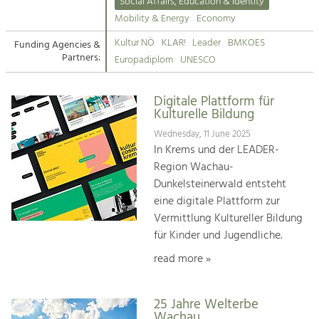
Kirchen am Fluss
Managing and Caring for the Cultural
Social Affairs, Education & Identity
Landscape.
Mobility & Energy
Economy
Suche
Kultur NÖ
KLAR!
Leader
BMKOES
Funding Agencies &
Tourism
Partners:
Europadiplom
UNESCO
Offer Development and Positioning
Impressum
Digitale Plattform für
Kontakt
Art & Culture
Kulturelle Bildung
Crafts, Science and Research.
Wednesday, 11 June 2025
In Krems und der LEADER-
Region Wachau-
Social Affairs, Education
Dunkelsteinerwald entsteht
& Identity
eine digitale Plattform zur
Equality, Youth and Integration.
Vermittlung Kultureller Bildung
für Kinder und Jugendliche.
Mobility & Energy
Climate Change, Public Transport and
read more »
Renewable Energy.
Economy
25 Jahre Welterbe
Wachau
Increase in Regional Value Added.