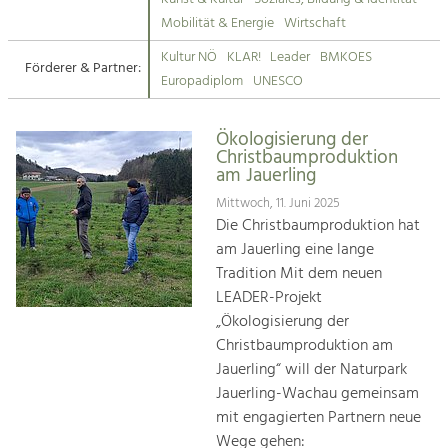
Kirchen am Fluss
Mobilität & Energie
Wirtschaft
Tourismus
Kultur NÖ
KLAR!
Leader
BMKOES
Angebotsentwicklung und
Förderer & Partner:
Suche
Europadiplom
UNESCO
Positionierung.
Impressum
Kunst & Kultur
Ökologisierung der
Christbaumproduktion
Handwerk, Wissenschaft und Forschung.
Kontakt
am Jauerling
Mittwoch, 11. Juni 2025
Soziales, Bildung &
Die Christbaumproduktion hat
Identität
am Jauerling eine lange
Gleichberechtigung, Jugend und
Tradition Mit dem neuen
Integration
LEADER-Projekt
Mobilität & Energie
„Ökologisierung der
Klimawandel, öffentlicher Verkehr und
Christbaumproduktion am
erneuerbare Energie
Jauerling“ will der Naturpark
Jauerling-Wachau gemeinsam
Wirtschaft
mit engagierten Partnern neue
Steigerung regionaler Wertschöpfung
Wege gehen: