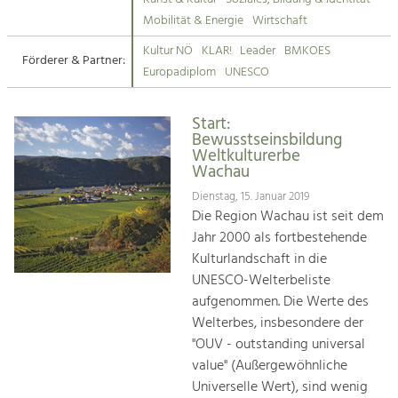
Kirchen am Fluss
Mobilität & Energie
Wirtschaft
Tourismus
Kultur NÖ
KLAR!
Leader
BMKOES
Angebotsentwicklung und
Förderer & Partner:
Suche
Europadiplom
UNESCO
Positionierung.
Impressum
Kunst & Kultur
Start:
Bewusstseinsbildung
Handwerk, Wissenschaft und Forschung.
Kontakt
Weltkulturerbe
Wachau
Soziales, Bildung &
Dienstag, 15. Januar 2019
Die Region Wachau ist seit dem
Identität
Jahr 2000 als fortbestehende
Gleichberechtigung, Jugend und
Integration
Kulturlandschaft in die
Mobilität & Energie
UNESCO-Welterbeliste
Klimawandel, öffentlicher Verkehr und
aufgenommen. Die Werte des
erneuerbare Energie
Welterbes, insbesondere der
"OUV - outstanding universal
Wirtschaft
value" (Außergewöhnliche
Steigerung regionaler Wertschöpfung
Universelle Wert), sind wenig