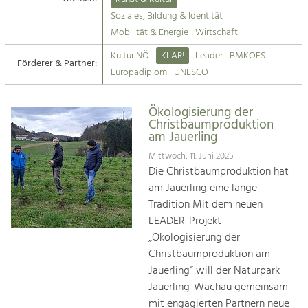
Kirchen am Fluss
Soziales, Bildung & Identität
Tourismus
Mobilität & Energie
Wirtschaft
Angebotsentwicklung und
Suche
Kultur NÖ
KLAR!
Leader
BMKOES
Positionierung.
Förderer & Partner:
Europadiplom
UNESCO
Impressum
Kunst & Kultur
Handwerk, Wissenschaft und Forschung.
Ökologisierung der
Kontakt
Christbaumproduktion
am Jauerling
Soziales, Bildung &
Mittwoch, 11. Juni 2025
Identität
Die Christbaumproduktion hat
Gleichberechtigung, Jugend und
am Jauerling eine lange
Integration
Tradition Mit dem neuen
Mobilität & Energie
LEADER-Projekt
Klimawandel, öffentlicher Verkehr und
„Ökologisierung der
erneuerbare Energie
Christbaumproduktion am
Jauerling“ will der Naturpark
Wirtschaft
Jauerling-Wachau gemeinsam
Steigerung regionaler Wertschöpfung
mit engagierten Partnern neue