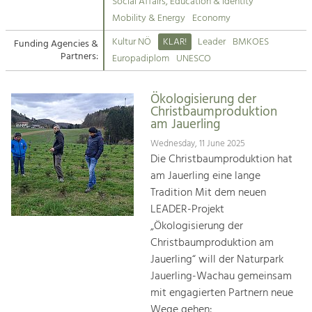
Kirchen am Fluss
Managing and Caring for the Cultural
Social Affairs, Education & Identity
Landscape.
Mobility & Energy
Economy
Suche
Kultur NÖ
KLAR!
Leader
BMKOES
Funding Agencies &
Tourism
Partners:
Europadiplom
UNESCO
Offer Development and Positioning
Impressum
Ökologisierung der
Kontakt
Art & Culture
Christbaumproduktion
am Jauerling
Crafts, Science and Research.
Wednesday, 11 June 2025
Die Christbaumproduktion hat
Social Affairs, Education
am Jauerling eine lange
& Identity
Tradition Mit dem neuen
Equality, Youth and Integration.
LEADER-Projekt
„Ökologisierung der
Mobility & Energy
Christbaumproduktion am
Climate Change, Public Transport and
Renewable Energy.
Jauerling“ will der Naturpark
Jauerling-Wachau gemeinsam
Economy
mit engagierten Partnern neue
Increase in Regional Value Added.
Wege gehen: