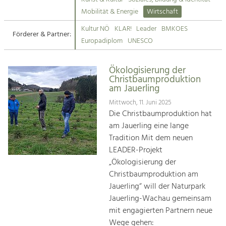
Kirchen am Fluss
Mobilität & Energie
Wirtschaft
Tourismus
Kultur NÖ
KLAR!
Leader
BMKOES
Angebotsentwicklung und
Förderer & Partner:
Suche
Europadiplom
UNESCO
Positionierung.
Impressum
Kunst & Kultur
Ökologisierung der
Christbaumproduktion
Handwerk, Wissenschaft und Forschung.
Kontakt
am Jauerling
Mittwoch, 11. Juni 2025
Soziales, Bildung &
Die Christbaumproduktion hat
Identität
am Jauerling eine lange
Gleichberechtigung, Jugend und
Tradition Mit dem neuen
Integration
LEADER-Projekt
Mobilität & Energie
„Ökologisierung der
Klimawandel, öffentlicher Verkehr und
Christbaumproduktion am
erneuerbare Energie
Jauerling“ will der Naturpark
Jauerling-Wachau gemeinsam
Wirtschaft
mit engagierten Partnern neue
Steigerung regionaler Wertschöpfung
Wege gehen: