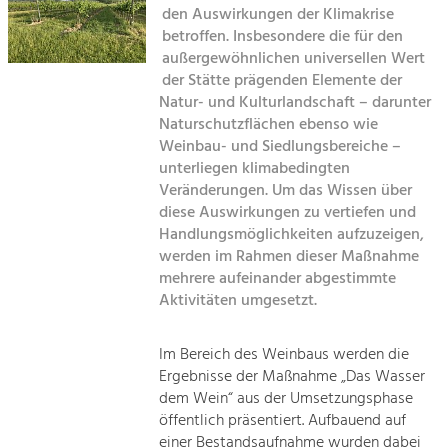
den Auswirkungen der Klimakrise
Kirchen am Fluss
betroffen. Insbesondere die für den
Tourismus
außergewöhnlichen universellen Wert
Angebotsentwicklung und
Suche
der Stätte prägenden Elemente der
Positionierung.
Natur- und Kulturlandschaft – darunter
Naturschutzflächen ebenso wie
Impressum
Kunst & Kultur
Weinbau- und Siedlungsbereiche –
Handwerk, Wissenschaft und Forschung.
unterliegen klimabedingten
Kontakt
Veränderungen. Um das Wissen über
diese Auswirkungen zu vertiefen und
Soziales, Bildung &
Handlungsmöglichkeiten aufzuzeigen,
Identität
werden im Rahmen dieser Maßnahme
Gleichberechtigung, Jugend und
mehrere aufeinander abgestimmte
Integration
Aktivitäten umgesetzt.
Mobilität & Energie
Klimawandel, öffentlicher Verkehr und
erneuerbare Energie
Im Bereich des Weinbaus werden die
Ergebnisse der Maßnahme „Das Wasser
Wirtschaft
dem Wein“ aus der Umsetzungsphase
öffentlich präsentiert. Aufbauend auf
Steigerung regionaler Wertschöpfung
einer Bestandsaufnahme wurden dabei