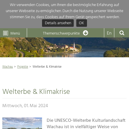
Wir verwenden Cookies, um Ihnen die bestmögliche Erfahrung auf
unserer Webseite zu ermöglichen. Durch die Nutzung unserer Webseite
Themenübersicht
stimmen Sie zu, dass Cookies auf Ihrem Gerät gespeichert werden.
Details ansehen
OK
LEADER
Wachau
Dunkelsteinerwald
Klima
Die Regionalentwicklung in unserer Region ist sehr vielfältig. Deshalb
En
Menü
Themenschwerpunkte
geben wir hier eine Übersicht über unsere Themenschwerpunkte. Für
Aktuelles
mehr Informationen einfach das Thema anklicken und schon werden alle

Projekte in diesem Kontext angezeigt.
Weltkulturerbe Wachau

Natur- &
Wachau
Projekte
Welterbe & Klimakrise
Rückblick 25 Jahre Jubiläum

Landschaftsschutz
Pflege, Regulierung und
Naturschutz

Weiterentwicklung.
Welterbe & Klimakrise
Baukultur
Architektur

Ortsbild, Baukultur und nachhaltiges
Siedlungswesen.
Mittwoch, 01. Mai 2024
Landwirtschaft & Tourismus
Land- & Forstwirtschaft
Die UNESCO-Welterbe Kulturlandschaft
Projekte
Bewirtschaftung und Pflege der
Wachau ist in vielfältiger Weise von
Kulturlandschaft.