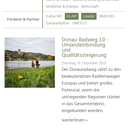
Kirchen am Fluss
Mobilität & Energie
Wirtschaft
Tourismus
Kultur NÖ
KLAR!
Leader
BMKOES
Angebotsentwicklung und
Förderer & Partner:
Suche
Europadiplom
UNESCO
Positionierung.
Impressum
Kunst & Kultur
Donau-Radweg 3.0 -
Umlandeinbindung
Handwerk, Wissenschaft und Forschung.
Kontakt
und
Qualitätssteigerung
Soziales, Bildung &
Dienstag, 16. Dezember 2025
Der Donauradweg zählt zu den
Identität
bedeutendsten Radfernwegen
Gleichberechtigung, Jugend und
Integration
Europas und bietet großes
Mobilität & Energie
Potenzial, wenn die
Klimawandel, öffentlicher Verkehr und
umliegenden Regionen stärker
erneuerbare Energie
in das Gesamterlebnis
eingebunden werden.
Wirtschaft
Steigerung regionaler Wertschöpfung
weiterlesen »