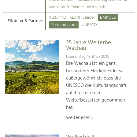
Kirchen am Fluss
Mobilität & Energie
Wirtschaft
Tourismus
Kultur NÖ
KLAR!
Leader
BMKOES
Angebotsentwicklung und
Förderer & Partner:
Suche
Europadiplom
UNESCO
Positionierung.
Impressum
Kunst & Kultur
25 Jahre Welterbe
Wachau
Handwerk, Wissenschaft und Forschung.
Kontakt
Donnerstag, 13. März 2025
Die Wachau ist ein ganz
Soziales, Bildung &
besonderer Flecken Erde. So
Identität
außergewöhnlich, dass die
Gleichberechtigung, Jugend und
UNESCO die Kulturlandschaft
Integration
auf ihre Liste der
Mobilität & Energie
Welterbestätten genommen
Klimawandel, öffentlicher Verkehr und
erneuerbare Energie
hat.
weiterlesen »
Wirtschaft
Steigerung regionaler Wertschöpfung