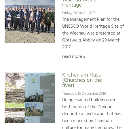
Heritage
Friday, 24 March 2017
The Management Plan for the
UNESCO World Heritage Site of
the Wachau was presented at
Göttweig Abbey on 29 March
2017.
read more »
Kirchen am Fluss
(Churches on the
river)
Thursday, 15 December 2016
Unique sacred buildings on
both banks of the Danube
decorate a landscape that has
been marked by Christian
culture for many centuries. The