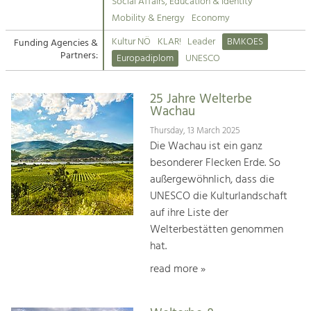
Kirchen am Fluss
Managing and Caring for the Cultural
Social Affairs, Education & Identity
Landscape.
Mobility & Energy
Economy
Suche
Kultur NÖ
KLAR!
Leader
BMKOES
Funding Agencies &
Tourism
Partners:
Europadiplom
UNESCO
Offer Development and Positioning
Impressum
25 Jahre Welterbe
Kontakt
Art & Culture
Wachau
Crafts, Science and Research.
Thursday, 13 March 2025
Die Wachau ist ein ganz
besonderer Flecken Erde. So
Social Affairs, Education
außergewöhnlich, dass die
& Identity
UNESCO die Kulturlandschaft
Equality, Youth and Integration.
auf ihre Liste der
Welterbestätten genommen
Mobility & Energy
hat.
Climate Change, Public Transport and
Renewable Energy.
read more »
Economy
Increase in Regional Value Added.