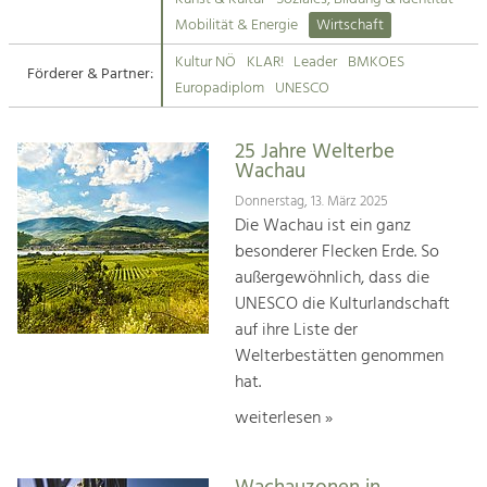
Kirchen am Fluss
Mobilität & Energie
Wirtschaft
Tourismus
Kultur NÖ
KLAR!
Leader
BMKOES
Angebotsentwicklung und
Förderer & Partner:
Suche
Europadiplom
UNESCO
Positionierung.
Impressum
Kunst & Kultur
25 Jahre Welterbe
Wachau
Handwerk, Wissenschaft und Forschung.
Kontakt
Donnerstag, 13. März 2025
Die Wachau ist ein ganz
Soziales, Bildung &
besonderer Flecken Erde. So
Identität
außergewöhnlich, dass die
Gleichberechtigung, Jugend und
UNESCO die Kulturlandschaft
Integration
auf ihre Liste der
Mobilität & Energie
Welterbestätten genommen
Klimawandel, öffentlicher Verkehr und
erneuerbare Energie
hat.
weiterlesen »
Wirtschaft
Steigerung regionaler Wertschöpfung