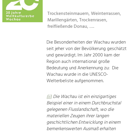
Kirchen am Fluss
Tourismus
Trockensteinmauern, Weinterrassen,
Marillengärten, Trockenrasen,
Angebotsentwicklung und
Suche
Positionierung.
freifließende Donau, ….
Impressum
Kunst & Kultur
Die Besonderheiten der Wachau wurden
Handwerk, Wissenschaft und Forschung.
seit jeher von der Bevölkerung geschätzt
Kontakt
und gewürdigt. Im Jahr 2000 kam der
Region auch international große
Soziales, Bildung &
Bedeutung und Anerkennung zu: Die
Identität
Wachau wurde in die UNESCO-
Gleichberechtigung, Jugend und
Welterbeliste aufgenommen.
Integration
Mobilität & Energie
(ii)
Die Wachau ist ein einzigartiges
Klimawandel, öffentlicher Verkehr und
erneuerbare Energie
Beispiel einer in einem Durchbruchstal
gelegenen Flusslandschaft, wo die
materiellen Zeugen ihrer langen
Wirtschaft
geschichtlichen Entwicklung in einem
Steigerung regionaler Wertschöpfung
bemerkenswerten Ausmaß erhalten