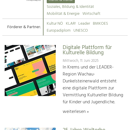
Kirchen am Fluss
Soziales, Bildung & Identität
Tourismus
Mobilität & Energie
Wirtschaft
Angebotsentwicklung und
Suche
Kultur NÖ
KLAR!
Leader
BMKOES
Positionierung.
Förderer & Partner:
Europadiplom
UNESCO
Impressum
Kunst & Kultur
Handwerk, Wissenschaft und Forschung.
Digitale Plattform für
Kontakt
Kulturelle Bildung
Mittwoch, 11. Juni 2025
Soziales, Bildung &
In Krems und der LEADER-
Identität
Region Wachau-
Gleichberechtigung, Jugend und
Dunkelsteinerwald entsteht
Integration
eine digitale Plattform zur
Mobilität & Energie
Vermittlung Kultureller Bildung
Klimawandel, öffentlicher Verkehr und
erneuerbare Energie
für Kinder und Jugendliche.
weiterlesen »
Wirtschaft
Steigerung regionaler Wertschöpfung