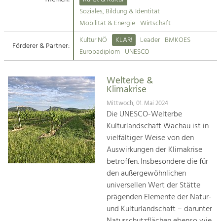
Kirchen am Fluss
Soziales, Bildung & Identität
Tourismus
Mobilität & Energie
Wirtschaft
Angebotsentwicklung und
Suche
Kultur NÖ
KLAR!
Leader
BMKOES
Positionierung.
Förderer & Partner:
Europadiplom
UNESCO
Impressum
Kunst & Kultur
Handwerk, Wissenschaft und Forschung.
Welterbe &
Kontakt
Klimakrise
Mittwoch, 01. Mai 2024
Soziales, Bildung &
Die UNESCO-Welterbe
Identität
Kulturlandschaft Wachau ist in
Gleichberechtigung, Jugend und
vielfältiger Weise von den
Integration
Auswirkungen der Klimakrise
Mobilität & Energie
betroffen. Insbesondere die für
Klimawandel, öffentlicher Verkehr und
erneuerbare Energie
den außergewöhnlichen
universellen Wert der Stätte
Wirtschaft
prägenden Elemente der Natur-
Steigerung regionaler Wertschöpfung
und Kulturlandschaft – darunter