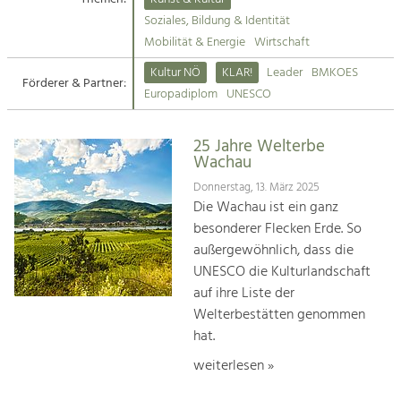
Kirchen am Fluss
Soziales, Bildung & Identität
Tourismus
Mobilität & Energie
Wirtschaft
Angebotsentwicklung und
Suche
Kultur NÖ
KLAR!
Leader
BMKOES
Positionierung.
Förderer & Partner:
Europadiplom
UNESCO
Impressum
Kunst & Kultur
Handwerk, Wissenschaft und Forschung.
25 Jahre Welterbe
Kontakt
Wachau
Donnerstag, 13. März 2025
Soziales, Bildung &
Die Wachau ist ein ganz
Identität
besonderer Flecken Erde. So
Gleichberechtigung, Jugend und
außergewöhnlich, dass die
Integration
UNESCO die Kulturlandschaft
Mobilität & Energie
auf ihre Liste der
Klimawandel, öffentlicher Verkehr und
erneuerbare Energie
Welterbestätten genommen
hat.
Wirtschaft
weiterlesen »
Steigerung regionaler Wertschöpfung