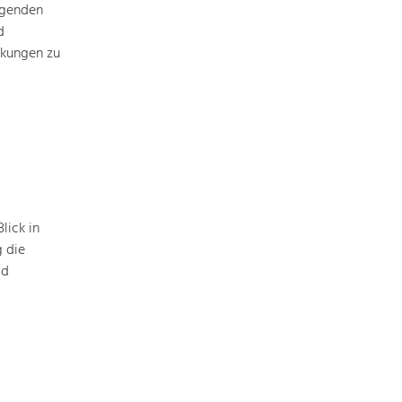
ägenden
Baukultur
d
Ortsbild, Baukultur und nachhaltiges
rkungen zu
Siedlungswesen.
Land- & Forstwirtschaft
Bewirtschaftung und Pflege der
Kulturlandschaft.
Tourismus
Angebotsentwicklung und
lick in
Positionierung.
g die
ld
Kunst & Kultur
Handwerk, Wissenschaft und Forschung.
Soziales, Bildung &