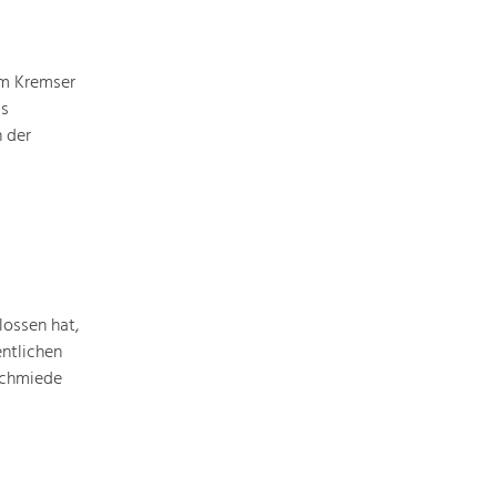
Identität
Gleichberechtigung, Jugend und
Integration
vom Kremser
Mobilität & Energie
ls
Klimawandel, öffentlicher Verkehr und
erneuerbare Energie
 der
Wirtschaft
Steigerung regionaler Wertschöpfung
ossen hat,
ntlichen
Schmiede