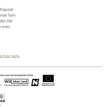
lugsziel
hende Turm
den. Der
g eines
ächste Seite