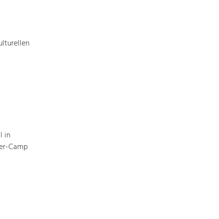
lturellen
 in
eer-Camp