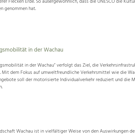
rer Flecken Erde. So außergewöhnlich, dass die UNESCO die Kultu
ten genommen hat.
agsmobilität in der Wachau
gsmobilität in der Wachau“ verfolgt das Ziel, die Verkehrsinfrastru
n. Mit dem Fokus auf umweltfreundliche Verkehrsmittel wie die W
gebote soll der motorisierte Individualverkehr reduziert und die M
n.
schaft Wachau ist in vielfältiger Weise von den Auswirkungen de