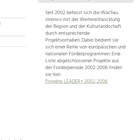
Die
Regionalentwicklung
Seit 2002 befasst sich die Wachau
in
intensiv mit der Weiterentwicklung
t
unserer
der Region und der Kulturlandschaft
Region
durch entsprechende
ist
Projektvorhaben. Dabei bedient sie
sich einer Reihe von europäischen und
sehr
nationalen Förderprogrammen. Eine
vielfältig.
Liste abgeschlossener Projekte aus
Deshalb
der Förderperiode 2002-2006 finden
geben
sie hier:
wir
Projekte LEADER+ 2002-2006
hier
eine
Übersicht
über
unsere
Themenschwerpunkte.
Für
mehr