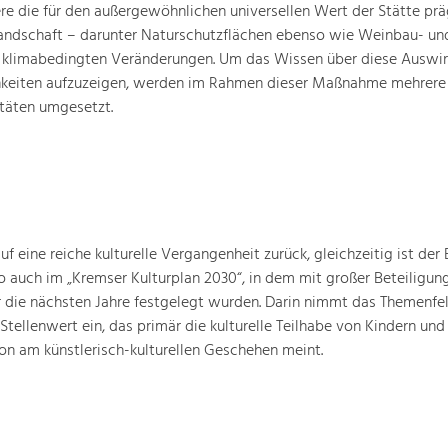
ere die für den außergewöhnlichen universellen Wert der Stätte pr
landschaft – darunter Naturschutzflächen ebenso wie Weinbau- un
n klimabedingten Veränderungen. Um das Wissen über diese Auswi
hkeiten aufzuzeigen, werden im Rahmen dieser Maßnahme mehrere
täten umgesetzt.
 eine reiche kulturelle Vergangenheit zurück, gleichzeitig ist der B
o auch im „Kremser Kulturplan 2030“, in dem mit großer Beteiligun
ür die nächsten Jahre festgelegt wurden. Darin nimmt das Themenfe
 Stellenwert ein, das primär die kulturelle Teilhabe von Kindern und
ion am künstlerisch-kulturellen Geschehen meint.