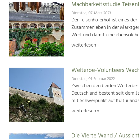
Machbarkeitsstudie Teisen
Dienstag, 07. März 2023
Der Teisenhoferhof ist eines der
Zusammenleben in der Marktgem
Wert und damit eine ebensolche
weiterlesen »
Welterbe-Volunteers Wach
Dienstag, 01. Februar 2022
Zwischen den beiden Welterbe-K
Deutschland besteht seit dem J
mit Schwerpunkt auf Kulturlands
weiterlesen »
Die Vierte Wand / Aussich