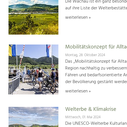
Die Wachau ist ein ganz besonde
auf ihre Liste der Welterbestät
weiterlesen »
Mobilitätskonzept für Allt
Montag, 28. Oktober 2024
Das „Mobilitätskonzept für Allta
Region nachhaltig zu verbesser
Fähren und bedarfsorientierte An
der Bevölkerung gestärkt werde
weiterlesen »
Welterbe & Klimakrise
Mittwoch, 01. Mai 2024
Die UNESCO-Welterbe Kulturland