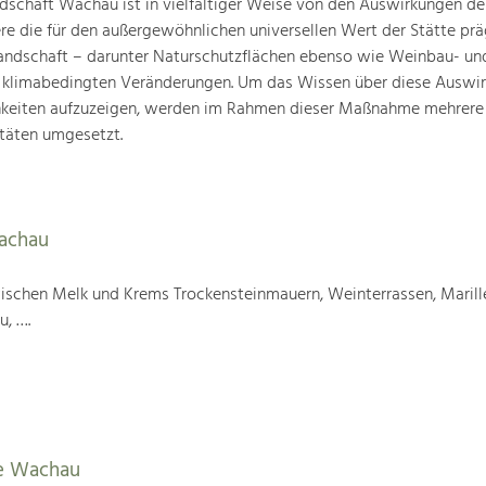
schaft Wachau ist in vielfältiger Weise von den Auswirkungen de
ere die für den außergewöhnlichen universellen Wert der Stätte pr
landschaft – darunter Naturschutzflächen ebenso wie Weinbau- un
n klimabedingten Veränderungen. Um das Wissen über diese Auswi
hkeiten aufzuzeigen, werden im Rahmen dieser Maßnahme mehrere
täten umgesetzt.
Wachau
wischen Melk und Krems Trockensteinmauern, Weinterrassen, Marill
u, ….
e Wachau