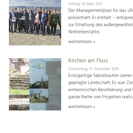
Freitag, 24. März 2017
Der Managementplan für das UN
präsentiert. Er enthält – ents
zur Erhaltung des außergewöhnlic
Welterbestätte.
weiterlesen »
Kirchen am Fluss
Donnerstag, 15. Dezember 2016
Einzigartige Sakralbauten zieren
geprägte Landschaft. Es war Ziel
einheimischen Bevölkerung und 
ganze Reihe von Projekten realisi
weiterlesen »