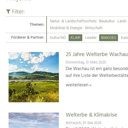
Filter:
Natur- & Landschaftsschutz
Baukultur
Land- 
Themen:
Mobilität & Energie
Wirtschaft
Förderer & Partner:
Kultur NÖ
KLAR!
Leader
BMKOES
Eur
25 Jahre Welterbe Wachau
Donnerstag, 13. März 2025
Die Wachau ist ein ganz besonde
auf ihre Liste der Welterbestät
weiterlesen »
Welterbe & Klimakrise
Mittwoch, 01. Mai 2024