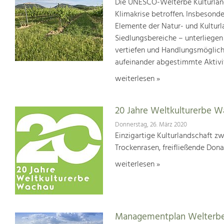
Die UNESCO-Welterbe Kulturland
Klimakrise betroffen. Insbesond
Elemente der Natur- und Kultur
Siedlungsbereiche – unterliege
vertiefen und Handlungsmöglic
aufeinander abgestimmte Aktivi
weiterlesen »
20 Jahre Weltkulturerbe 
Donnerstag, 26. März 2020
Einzigartige Kulturlandschaft z
Trockenrasen, freifließende Dona
weiterlesen »
Managementplan Welterb