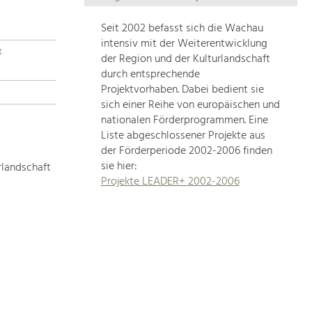
Die
Regionalentwicklung
Seit 2002 befasst sich die Wachau
in
intensiv mit der Weiterentwicklung
t
unserer
der Region und der Kulturlandschaft
Region
durch entsprechende
ist
Projektvorhaben. Dabei bedient sie
sich einer Reihe von europäischen und
sehr
nationalen Förderprogrammen. Eine
vielfältig.
Liste abgeschlossener Projekte aus
Deshalb
der Förderperiode 2002-2006 finden
geben
sie hier:
rlandschaft
wir
Projekte LEADER+ 2002-2006
hier
eine
Übersicht
über
unsere
Themenschwerpunkte.
Für
mehr