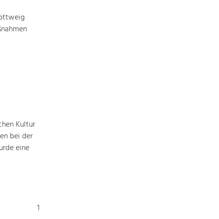
Baukultur
öttweig
Ortsbild, Baukultur und nachhaltiges
aßnahmen
Siedlungswesen.
Land- & Forstwirtschaft
Bewirtschaftung und Pflege der
Kulturlandschaft.
Tourismus
Angebotsentwicklung und
chen Kultur
Positionierung.
en bei der
urde eine
Kunst & Kultur
Handwerk, Wissenschaft und Forschung.
Soziales, Bildung &
1