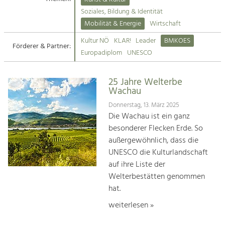
Kirchen am Fluss
Soziales, Bildung & Identität
Tourismus
Mobilität & Energie
Wirtschaft
Angebotsentwicklung und
Suche
Kultur NÖ
KLAR!
Leader
BMKOES
Positionierung.
Förderer & Partner:
Europadiplom
UNESCO
Impressum
Kunst & Kultur
Handwerk, Wissenschaft und Forschung.
25 Jahre Welterbe
Kontakt
Wachau
Donnerstag, 13. März 2025
Soziales, Bildung &
Die Wachau ist ein ganz
Identität
besonderer Flecken Erde. So
Gleichberechtigung, Jugend und
außergewöhnlich, dass die
Integration
UNESCO die Kulturlandschaft
Mobilität & Energie
auf ihre Liste der
Klimawandel, öffentlicher Verkehr und
erneuerbare Energie
Welterbestätten genommen
hat.
Wirtschaft
weiterlesen »
Steigerung regionaler Wertschöpfung