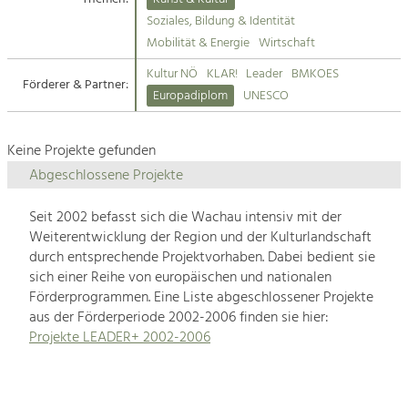
Kirchen am Fluss
Soziales, Bildung & Identität
Tourismus
Mobilität & Energie
Wirtschaft
Angebotsentwicklung und
Suche
Kultur NÖ
KLAR!
Leader
BMKOES
Positionierung.
Förderer & Partner:
Europadiplom
UNESCO
Impressum
Kunst & Kultur
Handwerk, Wissenschaft und Forschung.
Keine Projekte gefunden
Kontakt
Abgeschlossene Projekte
Soziales, Bildung &
Seit 2002 befasst sich die Wachau intensiv mit der
Identität
Weiterentwicklung der Region und der Kulturlandschaft
Gleichberechtigung, Jugend und
durch entsprechende Projektvorhaben. Dabei bedient sie
Integration
sich einer Reihe von europäischen und nationalen
Mobilität & Energie
Förderprogrammen. Eine Liste abgeschlossener Projekte
Klimawandel, öffentlicher Verkehr und
erneuerbare Energie
aus der Förderperiode 2002-2006 finden sie hier:
Projekte LEADER+ 2002-2006
Wirtschaft
Steigerung regionaler Wertschöpfung