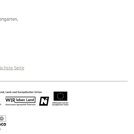
engärten,
ächste Seite