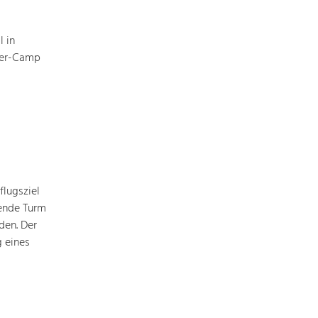
 in
eer-Camp
lugsziel
hende Turm
den. Der
g eines