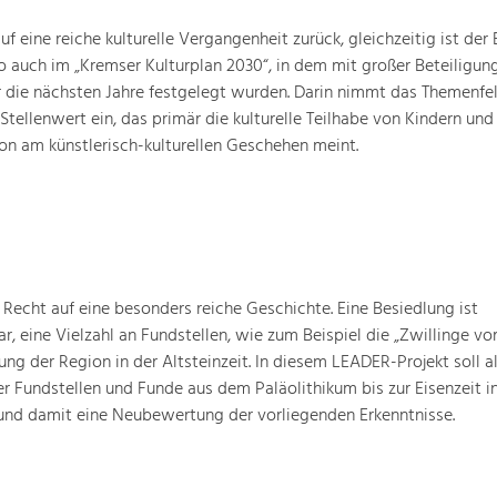
 eine reiche kulturelle Vergangenheit zurück, gleichzeitig ist der B
o auch im „Kremser Kulturplan 2030“, in dem mit großer Beteiligun
ür die nächsten Jahre festgelegt wurden. Darin nimmt das Themenfe
 Stellenwert ein, das primär die kulturelle Teilhabe von Kindern und
ion am künstlerisch-kulturellen Geschehen meint.
Recht auf eine besonders reiche Geschichte. Eine Besiedlung ist
ar, eine Vielzahl an Fundstellen, wie zum Beispiel die „Zwillinge 
g der Region in der Altsteinzeit. In diesem LEADER-Projekt soll a
 Fundstellen und Funde aus dem Paläolithikum bis zur Eisenzeit in
nd damit eine Neubewertung der vorliegenden Erkenntnisse.