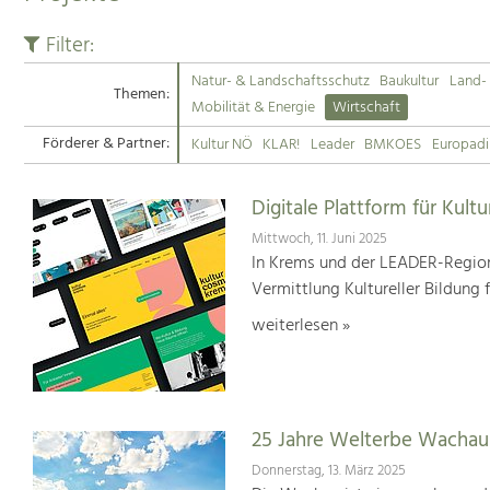
Filter:
Natur- & Landschaftsschutz
Baukultur
Land- 
Themen:
Mobilität & Energie
Wirtschaft
Förderer & Partner:
Kultur NÖ
KLAR!
Leader
BMKOES
Europad
Digitale Plattform für Kultu
Mittwoch, 11. Juni 2025
In Krems und der LEADER-Region
Vermittlung Kultureller Bildung 
weiterlesen »
25 Jahre Welterbe Wachau
Donnerstag, 13. März 2025