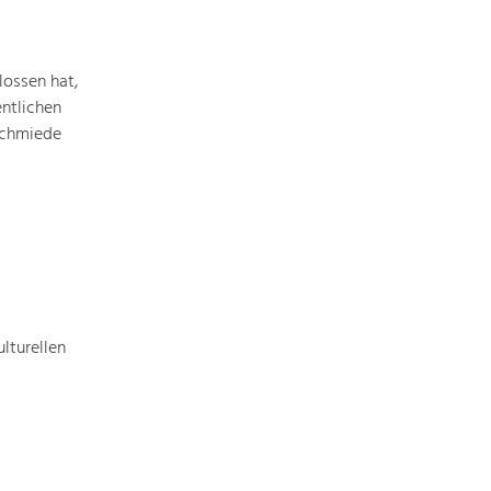
Identität
Gleichberechtigung, Jugend und
Integration
ossen hat,
Mobilität & Energie
ntlichen
Klimawandel, öffentlicher Verkehr und
erneuerbare Energie
Schmiede
Wirtschaft
Steigerung regionaler Wertschöpfung
lturellen