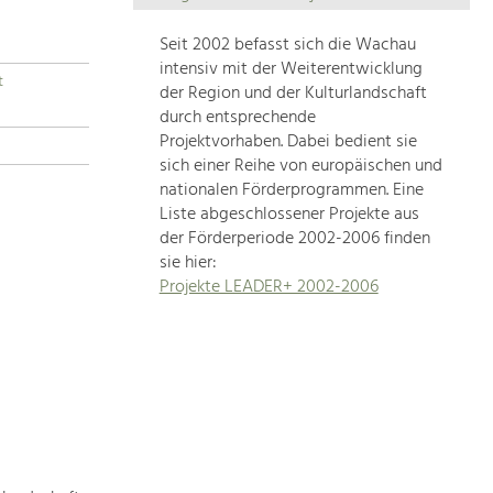
Die
Regionalentwicklung
Seit 2002 befasst sich die Wachau
in
intensiv mit der Weiterentwicklung
t
unserer
der Region und der Kulturlandschaft
Region
durch entsprechende
ist
Projektvorhaben. Dabei bedient sie
sich einer Reihe von europäischen und
sehr
nationalen Förderprogrammen. Eine
vielfältig.
Liste abgeschlossener Projekte aus
Deshalb
der Förderperiode 2002-2006 finden
geben
sie hier:
wir
Projekte LEADER+ 2002-2006
hier
eine
Übersicht
über
unsere
Themenschwerpunkte.
Für
mehr