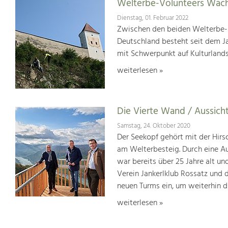
Welterbe-Volunteers Wach
Dienstag, 01. Februar 2022
Zwischen den beiden Welterbe-K
Deutschland besteht seit dem J
mit Schwerpunkt auf Kulturlands
weiterlesen »
Die Vierte Wand / Aussich
Samstag, 24. Oktober 2020
Der Seekopf gehört mit der Hir
am Welterbesteig. Durch eine A
war bereits über 25 Jahre alt 
Verein Jankerlklub Rossatz und 
neuen Turms ein, um weiterhin d
weiterlesen »