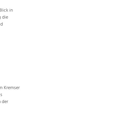
Baukultur
lick in
Ortsbild, Baukultur und nachhaltiges
g die
Siedlungswesen.
ld
Land- & Forstwirtschaft
Bewirtschaftung und Pflege der
Kulturlandschaft.
Tourismus
Angebotsentwicklung und
Positionierung.
vom Kremser
Kunst & Kultur
ls
Handwerk, Wissenschaft und Forschung.
 der
Soziales, Bildung &