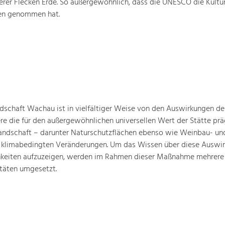
rer Flecken Erde. So außergewöhnlich, dass die UNESCO die Kultu
ten genommen hat.
schaft Wachau ist in vielfältiger Weise von den Auswirkungen de
ere die für den außergewöhnlichen universellen Wert der Stätte pr
landschaft – darunter Naturschutzflächen ebenso wie Weinbau- un
n klimabedingten Veränderungen. Um das Wissen über diese Auswi
hkeiten aufzuzeigen, werden im Rahmen dieser Maßnahme mehrere
täten umgesetzt.