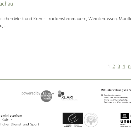
Wachau
wischen Melk und Krems Trockensteinmauern, Weinterrassen, Marill
u, ….
1
2
3
4
n