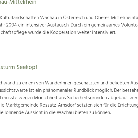
au-Mittelrhein
ulturlandschaften Wachau in Österreich und Oberes Mittelrheintal
ahr 2004 ein intensiver Austausch. Durch ein gemeinsames Volunt
chaftspflege wurde die Kooperation weiter intensiviert.
tsturm Seekopf
schwand zu einem von WanderInnen geschätzten und beliebten Ausf
ussichtswarte ist ein phänomenaler Rundblick möglich. Der beste
und musste wegen Morschheit aus Sicherheitsgründen abgebaut wer
die Marktgemeinde Rossatz-Arnsdorf setzten sich für die Errichtun
ie lohnende Aussicht in die Wachau bieten zu können.