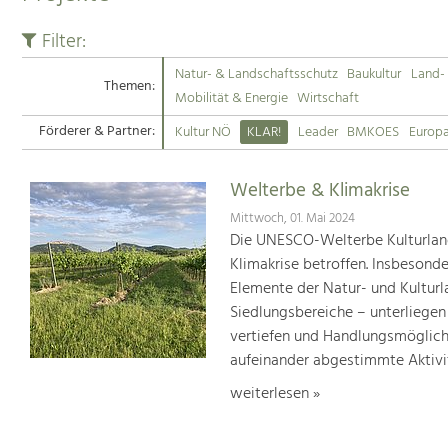
Filter:
Natur- & Landschaftsschutz
Baukultur
Land- 
Themen:
Mobilität & Energie
Wirtschaft
Förderer & Partner:
Kultur NÖ
KLAR!
Leader
BMKOES
Europ
Welterbe & Klimakrise
Mittwoch, 01. Mai 2024
Die UNESCO-Welterbe Kulturland
Klimakrise betroffen. Insbesond
Elemente der Natur- und Kultur
Siedlungsbereiche – unterliege
vertiefen und Handlungsmöglic
aufeinander abgestimmte Aktivi
weiterlesen »