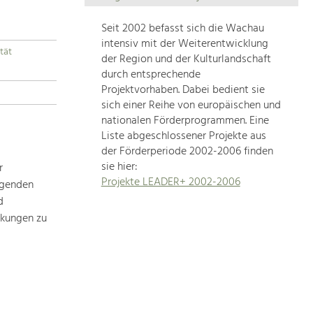
Die
Regionalentwicklung
Seit 2002 befasst sich die Wachau
in
intensiv mit der Weiterentwicklung
tät
unserer
der Region und der Kulturlandschaft
Region
durch entsprechende
ist
Projektvorhaben. Dabei bedient sie
sich einer Reihe von europäischen und
sehr
nationalen Förderprogrammen. Eine
vielfältig.
Liste abgeschlossener Projekte aus
Deshalb
der Förderperiode 2002-2006 finden
geben
sie hier:
r
wir
Projekte LEADER+ 2002-2006
ägenden
hier
d
eine
Übersicht
rkungen zu
über
unsere
Themenschwerpunkte.
Für
mehr