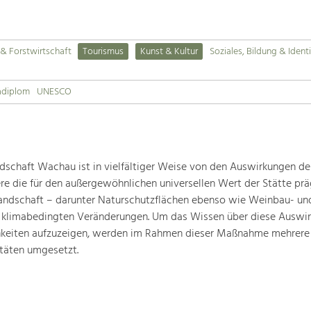
& Forstwirtschaft
Tourismus
Kunst & Kultur
Soziales, Bildung & Identi
adiplom
UNESCO
schaft Wachau ist in vielfältiger Weise von den Auswirkungen de
ere die für den außergewöhnlichen universellen Wert der Stätte pr
landschaft – darunter Naturschutzflächen ebenso wie Weinbau- un
n klimabedingten Veränderungen. Um das Wissen über diese Auswi
hkeiten aufzuzeigen, werden im Rahmen dieser Maßnahme mehrere
täten umgesetzt.