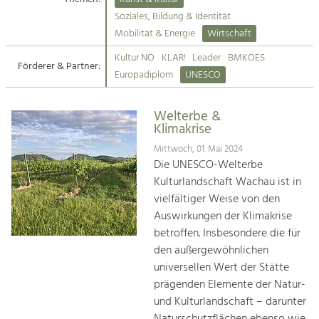
Kirchen am Fluss
Soziales, Bildung & Identität
Tourismus
Mobilität & Energie
Wirtschaft
Angebotsentwicklung und
Suche
Kultur NÖ
KLAR!
Leader
BMKOES
Positionierung.
Förderer & Partner:
Europadiplom
UNESCO
Impressum
Kunst & Kultur
Handwerk, Wissenschaft und Forschung.
Welterbe &
Kontakt
Klimakrise
Mittwoch, 01. Mai 2024
Soziales, Bildung &
Die UNESCO-Welterbe
Identität
Kulturlandschaft Wachau ist in
Gleichberechtigung, Jugend und
vielfältiger Weise von den
Integration
Auswirkungen der Klimakrise
Mobilität & Energie
betroffen. Insbesondere die für
Klimawandel, öffentlicher Verkehr und
erneuerbare Energie
den außergewöhnlichen
universellen Wert der Stätte
Wirtschaft
prägenden Elemente der Natur-
Steigerung regionaler Wertschöpfung
und Kulturlandschaft – darunter