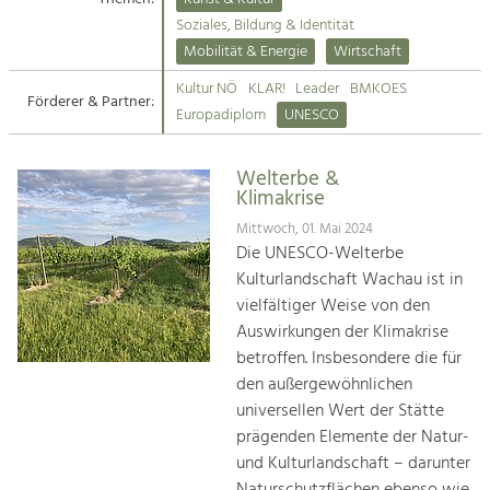
Kirchen am Fluss
Soziales, Bildung & Identität
Tourismus
Mobilität & Energie
Wirtschaft
Angebotsentwicklung und
Suche
Kultur NÖ
KLAR!
Leader
BMKOES
Positionierung.
Förderer & Partner:
Europadiplom
UNESCO
Impressum
Kunst & Kultur
Handwerk, Wissenschaft und Forschung.
Welterbe &
Kontakt
Klimakrise
Mittwoch, 01. Mai 2024
Soziales, Bildung &
Die UNESCO-Welterbe
Identität
Kulturlandschaft Wachau ist in
Gleichberechtigung, Jugend und
vielfältiger Weise von den
Integration
Auswirkungen der Klimakrise
Mobilität & Energie
betroffen. Insbesondere die für
Klimawandel, öffentlicher Verkehr und
erneuerbare Energie
den außergewöhnlichen
universellen Wert der Stätte
Wirtschaft
prägenden Elemente der Natur-
Steigerung regionaler Wertschöpfung
und Kulturlandschaft – darunter