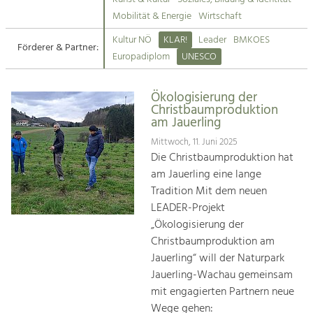
Kirchen am Fluss
Mobilität & Energie
Wirtschaft
Tourismus
Kultur NÖ
KLAR!
Leader
BMKOES
Angebotsentwicklung und
Förderer & Partner:
Suche
Europadiplom
UNESCO
Positionierung.
Impressum
Kunst & Kultur
Ökologisierung der
Christbaumproduktion
Handwerk, Wissenschaft und Forschung.
Kontakt
am Jauerling
Mittwoch, 11. Juni 2025
Soziales, Bildung &
Die Christbaumproduktion hat
Identität
am Jauerling eine lange
Gleichberechtigung, Jugend und
Tradition Mit dem neuen
Integration
LEADER-Projekt
Mobilität & Energie
„Ökologisierung der
Klimawandel, öffentlicher Verkehr und
Christbaumproduktion am
erneuerbare Energie
Jauerling“ will der Naturpark
Jauerling-Wachau gemeinsam
Wirtschaft
mit engagierten Partnern neue
Steigerung regionaler Wertschöpfung
Wege gehen: