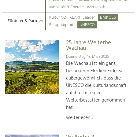
Kirchen am Fluss
Mobilität & Energie
Wirtschaft
Tourismus
Kultur NÖ
KLAR!
Leader
BMKOES
Angebotsentwicklung und
Förderer & Partner:
Suche
Europadiplom
UNESCO
Positionierung.
Impressum
Kunst & Kultur
25 Jahre Welterbe
Wachau
Handwerk, Wissenschaft und Forschung.
Kontakt
Donnerstag, 13. März 2025
Die Wachau ist ein ganz
Soziales, Bildung &
besonderer Flecken Erde. So
Identität
außergewöhnlich, dass die
Gleichberechtigung, Jugend und
UNESCO die Kulturlandschaft
Integration
auf ihre Liste der
Mobilität & Energie
Welterbestätten genommen
Klimawandel, öffentlicher Verkehr und
erneuerbare Energie
hat.
weiterlesen »
Wirtschaft
Steigerung regionaler Wertschöpfung