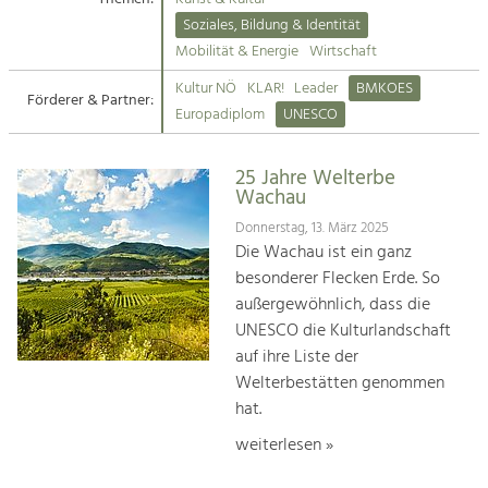
Kirchen am Fluss
Soziales, Bildung & Identität
Tourismus
Mobilität & Energie
Wirtschaft
Angebotsentwicklung und
Suche
Kultur NÖ
KLAR!
Leader
BMKOES
Positionierung.
Förderer & Partner:
Europadiplom
UNESCO
Impressum
Kunst & Kultur
Handwerk, Wissenschaft und Forschung.
25 Jahre Welterbe
Kontakt
Wachau
Donnerstag, 13. März 2025
Soziales, Bildung &
Die Wachau ist ein ganz
Identität
besonderer Flecken Erde. So
Gleichberechtigung, Jugend und
außergewöhnlich, dass die
Integration
UNESCO die Kulturlandschaft
Mobilität & Energie
auf ihre Liste der
Klimawandel, öffentlicher Verkehr und
erneuerbare Energie
Welterbestätten genommen
hat.
Wirtschaft
weiterlesen »
Steigerung regionaler Wertschöpfung