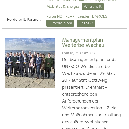
Kirchen am Fluss
Mobilität & Energie
Wirtschaft
Tourismus
Kultur NÖ
KLAR!
Leader
BMKOES
Angebotsentwicklung und
Förderer & Partner:
Suche
Europadiplom
UNESCO
Positionierung.
Impressum
Kunst & Kultur
Managementplan
Welterbe Wachau
Handwerk, Wissenschaft und Forschung.
Kontakt
Freitag, 24. März 2017
Der Managementplan für das
Soziales, Bildung &
UNESCO-Weltkulturerbe
Identität
Wachau wurde am 29. März
Gleichberechtigung, Jugend und
2017 auf Stift Göttweig
Integration
präsentiert. Er enthält –
Mobilität & Energie
entsprechend den
Klimawandel, öffentlicher Verkehr und
erneuerbare Energie
Anforderungen der
Welterbekonvention – Ziele
Wirtschaft
und Maßnahmen zur Erhaltung
Steigerung regionaler Wertschöpfung
des außergewöhnlichen