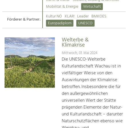
Kirchen am Fluss
Mobilität & Energie
Wirtschaft
Tourismus
Kultur NÖ
KLAR!
Leader
BMKOES
Angebotsentwicklung und
Förderer & Partner:
Suche
Europadiplom
UNESCO
Positionierung.
Impressum
Kunst & Kultur
Welterbe &
Klimakrise
Handwerk, Wissenschaft und Forschung.
Kontakt
Mittwoch, 01. Mai 2024
Die UNESCO-Welterbe
Soziales, Bildung &
Kulturlandschaft Wachau ist in
Identität
vielfältiger Weise von den
Gleichberechtigung, Jugend und
Auswirkungen der Klimakrise
Integration
betroffen. Insbesondere die für
Mobilität & Energie
den außergewöhnlichen
Klimawandel, öffentlicher Verkehr und
erneuerbare Energie
universellen Wert der Stätte
prägenden Elemente der Natur-
Wirtschaft
und Kulturlandschaft – darunter
Steigerung regionaler Wertschöpfung
Naturschutzflächen ebenso wie