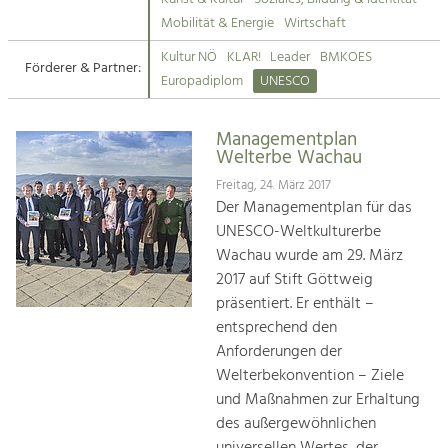
Kirchen am Fluss
Mobilität & Energie
Wirtschaft
Tourismus
Kultur NÖ
KLAR!
Leader
BMKOES
Angebotsentwicklung und
Förderer & Partner:
Suche
Europadiplom
UNESCO
Positionierung.
Impressum
Kunst & Kultur
Managementplan
Welterbe Wachau
Handwerk, Wissenschaft und Forschung.
Kontakt
Freitag, 24. März 2017
Der Managementplan für das
Soziales, Bildung &
UNESCO-Weltkulturerbe
Identität
Wachau wurde am 29. März
Gleichberechtigung, Jugend und
2017 auf Stift Göttweig
Integration
präsentiert. Er enthält –
Mobilität & Energie
entsprechend den
Klimawandel, öffentlicher Verkehr und
erneuerbare Energie
Anforderungen der
Welterbekonvention – Ziele
Wirtschaft
und Maßnahmen zur Erhaltung
Steigerung regionaler Wertschöpfung
des außergewöhnlichen