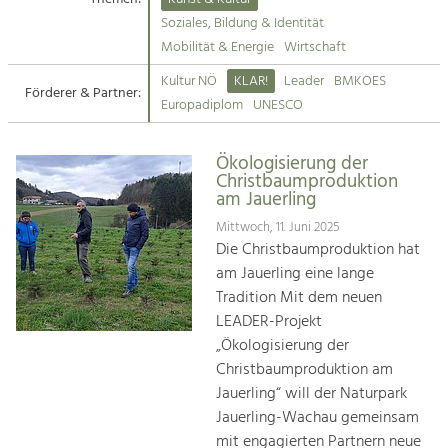
Kirchen am Fluss
Soziales, Bildung & Identität
Tourismus
Mobilität & Energie
Wirtschaft
Angebotsentwicklung und
Suche
Kultur NÖ
KLAR!
Leader
BMKOES
Positionierung.
Förderer & Partner:
Europadiplom
UNESCO
Impressum
Kunst & Kultur
Handwerk, Wissenschaft und Forschung.
Ökologisierung der
Kontakt
Christbaumproduktion
am Jauerling
Soziales, Bildung &
Mittwoch, 11. Juni 2025
Identität
Die Christbaumproduktion hat
Gleichberechtigung, Jugend und
am Jauerling eine lange
Integration
Tradition Mit dem neuen
Mobilität & Energie
LEADER-Projekt
Klimawandel, öffentlicher Verkehr und
„Ökologisierung der
erneuerbare Energie
Christbaumproduktion am
Jauerling“ will der Naturpark
Wirtschaft
Jauerling-Wachau gemeinsam
Steigerung regionaler Wertschöpfung
mit engagierten Partnern neue