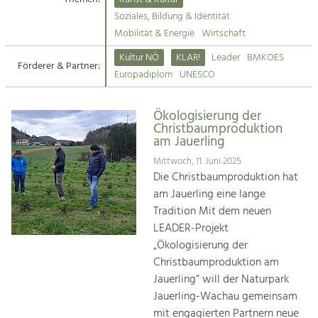
Kirchen am Fluss
Soziales, Bildung & Identität
Tourismus
Mobilität & Energie
Wirtschaft
Angebotsentwicklung und
Suche
Kultur NÖ
KLAR!
Leader
BMKOES
Positionierung.
Förderer & Partner:
Europadiplom
UNESCO
Impressum
Kunst & Kultur
Handwerk, Wissenschaft und Forschung.
Ökologisierung der
Kontakt
Christbaumproduktion
am Jauerling
Soziales, Bildung &
Mittwoch, 11. Juni 2025
Identität
Die Christbaumproduktion hat
Gleichberechtigung, Jugend und
am Jauerling eine lange
Integration
Tradition Mit dem neuen
Mobilität & Energie
LEADER-Projekt
Klimawandel, öffentlicher Verkehr und
„Ökologisierung der
erneuerbare Energie
Christbaumproduktion am
Jauerling“ will der Naturpark
Wirtschaft
Jauerling-Wachau gemeinsam
Steigerung regionaler Wertschöpfung
mit engagierten Partnern neue