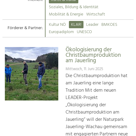
Kirchen am Fluss
Soziales, Bildung & Identität
Tourismus
Mobilität & Energie
Wirtschaft
Angebotsentwicklung und
Suche
Kultur NÖ
KLAR!
Leader
BMKOES
Positionierung.
Förderer & Partner:
Europadiplom
UNESCO
Impressum
Kunst & Kultur
Handwerk, Wissenschaft und Forschung.
Ökologisierung der
Kontakt
Christbaumproduktion
am Jauerling
Soziales, Bildung &
Mittwoch, 11. Juni 2025
Identität
Die Christbaumproduktion hat
Gleichberechtigung, Jugend und
am Jauerling eine lange
Integration
Tradition Mit dem neuen
Mobilität & Energie
LEADER-Projekt
Klimawandel, öffentlicher Verkehr und
„Ökologisierung der
erneuerbare Energie
Christbaumproduktion am
Jauerling“ will der Naturpark
Wirtschaft
Jauerling-Wachau gemeinsam
Steigerung regionaler Wertschöpfung
mit engagierten Partnern neue