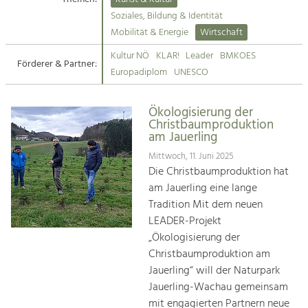
Kirchen am Fluss
Soziales, Bildung & Identität
Tourismus
Mobilität & Energie
Wirtschaft
Angebotsentwicklung und
Suche
Kultur NÖ
KLAR!
Leader
BMKOES
Positionierung.
Förderer & Partner:
Europadiplom
UNESCO
Impressum
Kunst & Kultur
Handwerk, Wissenschaft und Forschung.
Ökologisierung der
Kontakt
Christbaumproduktion
am Jauerling
Soziales, Bildung &
Mittwoch, 11. Juni 2025
Identität
Die Christbaumproduktion hat
Gleichberechtigung, Jugend und
am Jauerling eine lange
Integration
Tradition Mit dem neuen
Mobilität & Energie
LEADER-Projekt
Klimawandel, öffentlicher Verkehr und
„Ökologisierung der
erneuerbare Energie
Christbaumproduktion am
Jauerling“ will der Naturpark
Wirtschaft
Jauerling-Wachau gemeinsam
Steigerung regionaler Wertschöpfung
mit engagierten Partnern neue