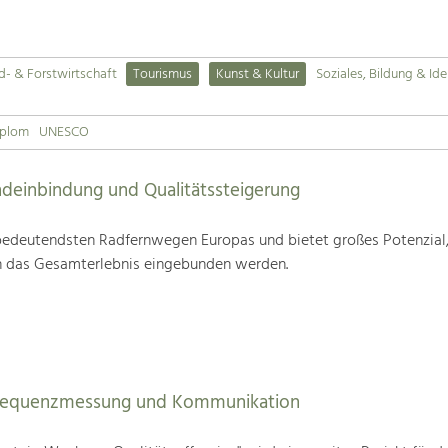
d- & Forstwirtschaft
Tourismus
Kunst & Kultur
Soziales, Bildung & Ide
iplom
UNESCO
deinbindung und Qualitätssteigerung
edeutendsten Radfernwegen Europas und bietet großes Potenzial
n das Gesamterlebnis eingebunden werden.
Frequenzmessung und Kommunikation