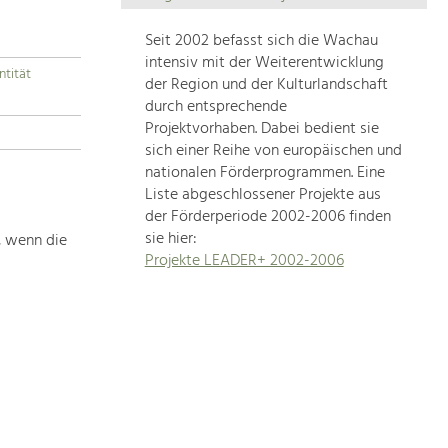
Die
Regionalentwicklung
Seit 2002 befasst sich die Wachau
in
intensiv mit der Weiterentwicklung
ntität
unserer
der Region und der Kulturlandschaft
Region
durch entsprechende
ist
Projektvorhaben. Dabei bedient sie
sich einer Reihe von europäischen und
sehr
nationalen Förderprogrammen. Eine
vielfältig.
Liste abgeschlossener Projekte aus
Deshalb
der Förderperiode 2002-2006 finden
geben
sie hier:
, wenn die
wir
Projekte LEADER+ 2002-2006
hier
eine
Übersicht
über
unsere
Themenschwerpunkte.
Für
mehr