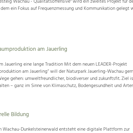
steig Wachau - Qualitätsoffensive" wird ein zweites Projekt für d
i dem ein Fokus auf Frequenzmessung und Kommunikation gelegt w
baumproduktion am Jauerling
m Jauerling eine lange Tradition Mit dem neuen LEADER-Projekt
produktion am Jauerling“ will der Naturpark Jauerling-Wachau ge
ge gehen: umweltfreundlicher, biodiverser und zukunftsfit. Ziel ist
alten – ganz im Sinne von Klimaschutz, Bodengesundheit und Artenv
relle Bildung
 Wachau-Dunkelsteinerwald entsteht eine digitale Plattform zur