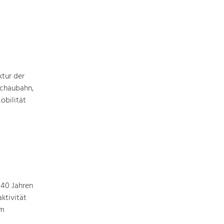
ktur der
achaubahn,
obilität
 40 Jahren
ktivität
em