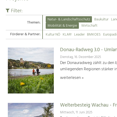
Filter:
Natur- & Landschaftsschutz
Baukultur
Lan
Themen:
Mobilität & Energie
Wirtschaft
Förderer & Partner:
Kultur NÖ
KLAR!
Leader
BMKOES
Europad
Donau-Radweg 3.0 - Umlan
Dienstag, 16. Dezember 2025
Der Donauradweg zählt zu den b
umliegenden Regionen stärker i
weiterlesen »
Welterbesteig Wachau - 
Mittwoch, 11. Juni 2025