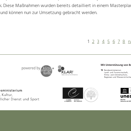
k. Diese Maßnahmen wurden bereits detailliert in einem Masterpla
 und können nun zur Umsetzung gebracht werden.
1
2
3
4
5
6
7
8
n