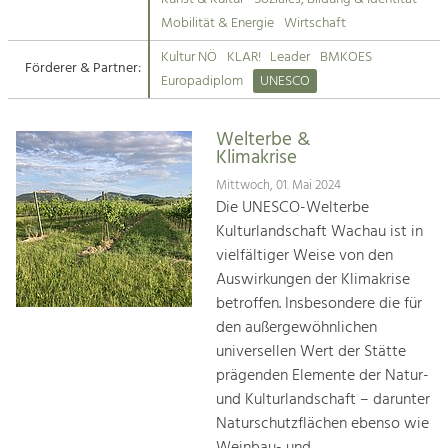
Kirchen am Fluss
Mobilität & Energie
Wirtschaft
Tourismus
Kultur NÖ
KLAR!
Leader
BMKOES
Angebotsentwicklung und
Förderer & Partner:
Suche
Europadiplom
UNESCO
Positionierung.
Impressum
Kunst & Kultur
Welterbe &
Klimakrise
Handwerk, Wissenschaft und Forschung.
Kontakt
Mittwoch, 01. Mai 2024
Die UNESCO-Welterbe
Soziales, Bildung &
Kulturlandschaft Wachau ist in
Identität
vielfältiger Weise von den
Gleichberechtigung, Jugend und
Auswirkungen der Klimakrise
Integration
betroffen. Insbesondere die für
Mobilität & Energie
den außergewöhnlichen
Klimawandel, öffentlicher Verkehr und
erneuerbare Energie
universellen Wert der Stätte
prägenden Elemente der Natur-
Wirtschaft
und Kulturlandschaft – darunter
Steigerung regionaler Wertschöpfung
Naturschutzflächen ebenso wie