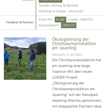
Kirchen am Fluss
Soziales, Bildung & Identität
Tourismus
Mobilität & Energie
Wirtschaft
Angebotsentwicklung und
Suche
Kultur NÖ
KLAR!
Leader
BMKOES
Positionierung.
Förderer & Partner:
Europadiplom
UNESCO
Impressum
Kunst & Kultur
Handwerk, Wissenschaft und Forschung.
Ökologisierung der
Kontakt
Christbaumproduktion
am Jauerling
Soziales, Bildung &
Mittwoch, 11. Juni 2025
Identität
Die Christbaumproduktion hat
Gleichberechtigung, Jugend und
am Jauerling eine lange
Integration
Tradition Mit dem neuen
Mobilität & Energie
LEADER-Projekt
Klimawandel, öffentlicher Verkehr und
„Ökologisierung der
erneuerbare Energie
Christbaumproduktion am
Jauerling“ will der Naturpark
Wirtschaft
Jauerling-Wachau gemeinsam
Steigerung regionaler Wertschöpfung
mit engagierten Partnern neue