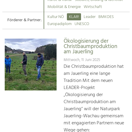
Kirchen am Fluss
Mobilität & Energie
Wirtschaft
Tourismus
Kultur NÖ
KLAR!
Leader
BMKOES
Angebotsentwicklung und
Förderer & Partner:
Suche
Europadiplom
UNESCO
Positionierung.
Impressum
Kunst & Kultur
Ökologisierung der
Christbaumproduktion
Handwerk, Wissenschaft und Forschung.
Kontakt
am Jauerling
Mittwoch, 11. Juni 2025
Soziales, Bildung &
Die Christbaumproduktion hat
Identität
am Jauerling eine lange
Gleichberechtigung, Jugend und
Tradition Mit dem neuen
Integration
LEADER-Projekt
Mobilität & Energie
„Ökologisierung der
Klimawandel, öffentlicher Verkehr und
Christbaumproduktion am
erneuerbare Energie
Jauerling“ will der Naturpark
Jauerling-Wachau gemeinsam
Wirtschaft
mit engagierten Partnern neue
Steigerung regionaler Wertschöpfung
Wege gehen: