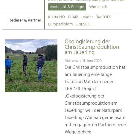
Kirchen am Fluss
Mobilität & Energie
Wirtschaft
Tourismus
Kultur NÖ
KLAR!
Leader
BMKOES
Angebotsentwicklung und
Förderer & Partner:
Suche
Europadiplom
UNESCO
Positionierung.
Impressum
Kunst & Kultur
Ökologisierung der
Christbaumproduktion
Handwerk, Wissenschaft und Forschung.
Kontakt
am Jauerling
Mittwoch, 11. Juni 2025
Soziales, Bildung &
Die Christbaumproduktion hat
Identität
am Jauerling eine lange
Gleichberechtigung, Jugend und
Tradition Mit dem neuen
Integration
LEADER-Projekt
Mobilität & Energie
„Ökologisierung der
Klimawandel, öffentlicher Verkehr und
Christbaumproduktion am
erneuerbare Energie
Jauerling“ will der Naturpark
Jauerling-Wachau gemeinsam
Wirtschaft
mit engagierten Partnern neue
Steigerung regionaler Wertschöpfung
Wege gehen: